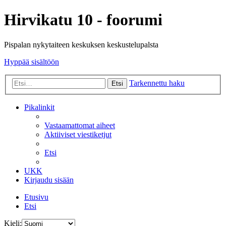
Hirvikatu 10 - foorumi
Pispalan nykytaiteen keskuksen keskustelupalsta
Hyppää sisältöön
Tarkennettu haku
Etsi
Pikalinkit
Vastaamattomat aiheet
Aktiiviset viestiketjut
Etsi
UKK
Kirjaudu sisään
Etusivu
Etsi
Kieli: