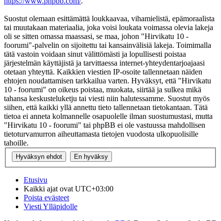
https://www.phpbb.com/
.
Suostut olemaan esittämättä loukkaavaa, vihamielistä, epämoraalista
tai muutakaan materiaalia, joka voisi loukata voimassa olevia lakeja
oli se sitten omassa maassasi, se maa, johon "Hirvikatu 10 -
foorumi"-palvelin on sijoitettu tai kansainvälisiä lakeja. Toimimalla
tätä vastoin voidaan sinut välittömästi ja lopullisesti poistaa
järjestelmän käyttäjistä ja tarvittaessa internet-yhteydentarjoajaasi
otetaan yhteyttä. Kaikkien viestien IP-osoite tallennetaan näiden
ehtojen noudattamisen tarkkailua varten. Hyväksyt, että "Hirvikatu
10 - foorumi" on oikeus poistaa, muokata, siirtää ja sulkea mikä
tahansa keskusteluketju tai viesti niin halutessamme. Suostut myös
siihen, että kaikki yllä annettu tieto tallennetaan tietokantaan. Tätä
tietoa ei anneta kolmannelle osapuolelle ilman suostumustasi, mutta
"Hirvikatu 10 - foorumi" tai phpBB ei ole vastuussa mahdollisen
tietoturvamurron aiheuttamasta tietojen vuodosta ulkopuolisille
tahoille.
Etusivu
Kaikki ajat ovat
UTC+03:00
Poista evästeet
Viesti Ylläpidolle