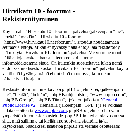
Hirvikatu 10 - foorumi -
Rekisteröityminen
Käyttämällä "Hirvikatu 10 - foorumi" palvelua (jälkeenpäin "me",
"meitä", "meidän", "Hirvikatu 10 - foorumi",
"https://www.hirvikatu10.net/foorumi"), sitoudut noudattamaan
seuraavia ehtoja. Mikäli et hyväksy näitä ehtoja, älä rekisteröidy
ja/tai käytä "Hirvikatu 10 - foorumi"-palvelua. Me voimme muuttaa
näitä ehtoja koska tahansa ja teemme parhaamme
informoidaksemme sinua. On kuitenkin suositeltavaa lukea nämä
ehdot säännöllisesti, koska "Hirvikatu 10 - foorumi"-palvelun käyttö
vaatii että hyväksyt nämä ehdot siinä muodossa, kuin ne on
päivitetty tai korjattu.
Keskustelufoorumimme käyttää phpBB-ohjelmistoa, (jälkeenpäin
"he", "heidät", "heidän", "phpBB-ohjelmisto", "www.phpbb.com",
"phpBB Group", "phpBB Tiimit"), joka on julkaistu "
General
Public License v2
" -lisenssillä (jälkeenpäin "GPL") ja se voidaan
ladata osoitteesta
www.phpbb.com
. phpBB-ohjelmisto luo vain
ympäristön internet-keskustelulle. phpBB Limited ei ole vastuussa
siitä, mitä sallimme tai kiellämme sopivana sisältönä ja/tai
käytöksenä. Saadaksesi lisätietoa phpBB:stä vieraile osoitteessa: