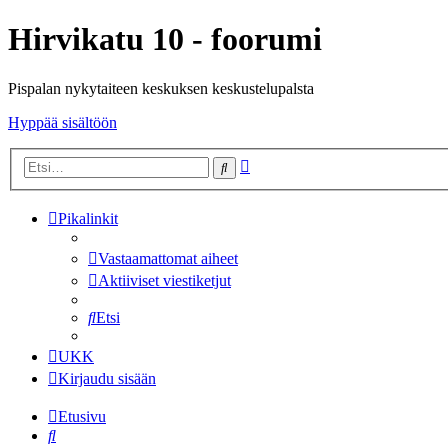
Hirvikatu 10 - foorumi
Pispalan nykytaiteen keskuksen keskustelupalsta
Hyppää sisältöön
Tarkennettu
Etsi
haku
Pikalinkit
Vastaamattomat aiheet
Aktiiviset viestiketjut
Etsi
UKK
Kirjaudu sisään
Etusivu
Etsi