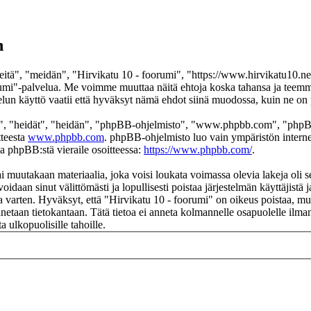
n
itä", "meidän", "Hirvikatu 10 - foorumi", "https://www.hirvikatu10.net
 foorumi"-palvelua. Me voimme muuttaa näitä ehtoja koska tahansa ja t
un käyttö vaatii että hyväksyt nämä ehdot siinä muodossa, kuin ne on pä
", "heidät", "heidän", "phpBB-ohjelmisto", "www.phpbb.com", "phpBB
tteesta
www.phpbb.com
. phpBB-ohjelmisto luo vain ympäristön interne
oa phpBB:stä vieraile osoitteessa:
https://www.phpbb.com/
.
i muutakaan materiaalia, joka voisi loukata voimassa olevia lakeja oli 
voidaan sinut välittömästi ja lopullisesti poistaa järjestelmän käyttäjistä
 varten. Hyväksyt, että "Hirvikatu 10 - foorumi" on oikeus poistaa, muok
ennetaan tietokantaan. Tätä tietoa ei anneta kolmannelle osapuolelle ilm
 ulkopuolisille tahoille.