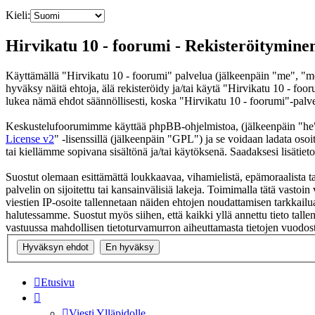
Kieli:
Hirvikatu 10 - foorumi - Rekisteröitymine
Käyttämällä "Hirvikatu 10 - foorumi" palvelua (jälkeenpäin "me", "me
hyväksy näitä ehtoja, älä rekisteröidy ja/tai käytä "Hirvikatu 10 -
lukea nämä ehdot säännöllisesti, koska "Hirvikatu 10 - foorumi"-palvel
Keskustelufoorumimme käyttää phpBB-ohjelmistoa, (jälkeenpäin "he
License v2
" -lisenssillä (jälkeenpäin "GPL") ja se voidaan ladata osoi
tai kiellämme sopivana sisältönä ja/tai käytöksenä. Saadaksesi lisätiet
Suostut olemaan esittämättä loukkaavaa, vihamielistä, epämoraalista ta
palvelin on sijoitettu tai kansainvälisiä lakeja. Toimimalla tätä vastoin 
viestien IP-osoite tallennetaan näiden ehtojen noudattamisen tarkkailua
halutessamme. Suostut myös siihen, että kaikki yllä annettu tieto tall
vastuussa mahdollisen tietoturvamurron aiheuttamasta tietojen vuodosta
Etusivu
Viesti Ylläpidolle