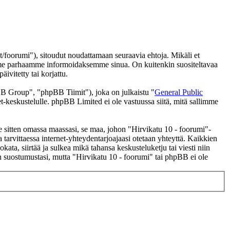
/foorumi"), sitoudut noudattamaan seuraavia ehtoja. Mikäli et
eemme parhaamme informoidaksemme sinua. On kuitenkin suositeltavaa
ivitetty tai korjattu.
 Group", "phpBB Tiimit"), joka on julkaistu "
General Public
t-keskustelulle. phpBB Limited ei ole vastuussa siitä, mitä sallimme
se sitten omassa maassasi, se maa, johon "Hirvikatu 10 - foorumi"-
 ja tarvittaessa internet-yhteydentarjoajaasi otetaan yhteyttä. Kaikkien
ata, siirtää ja sulkea mikä tahansa keskusteluketju tai viesti niin
an suostumustasi, mutta "Hirvikatu 10 - foorumi" tai phpBB ei ole