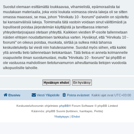
Suostut olemaan esittämättä loukkaavaa, vihamielistä, epämoraalista tai
muutakaan materiaalia, joka voisi loukata voimassa olevia lakeja oli se sitten
omassa maassasi, se maa, johon "Hirvikatu 10 - foorumi"-palvelin on sijoitettu
tai kansainvälisiä lakeja. Toimimalla tätä vastoin voidaan sinut välittömästi ja
lopullisesti poistaa järjestelmän käyttäjistä ja tarvittaessa internet-
yhteydentarjoajaasi otetaan yhteyttä. Kaikkien viestien IP-osoite tallennetaan
näiden ehtojen noudattamisen tarkkailua varten. Hyväksyt, että "Hirvikatu 10 -
foorumi" on oikeus poistaa, muokata, siirtää ja sulkea mikä tahansa
keskusteluketju tai viesti niin halutessamme. Suostut myös siihen, että kaikki
yllä annettu tieto tallennetaan tietokantaan. Tätä tietoa ei anneta kolmannelle
osapuolelle ilman suostumustasi, mutta "Hirvikatu 10 - foorumi" tai phpBB ei
ole vastuussa mahdollisen tietoturvamurron aiheuttamasta tietojen vuodosta
ulkopuolisille tahoille.
Etusivu
Viesti Ylläpidolle
Poista evästeet
Kaikki ajat ovat
UTC+03:00
Keskustelufoorumin ohjelmisto
phpBB
® Forum Software © phpBB Limited
Käännös: phpBB Suomi (lurttinen, harritapio, Pettis)
Yksityisyys
|
Ehdot