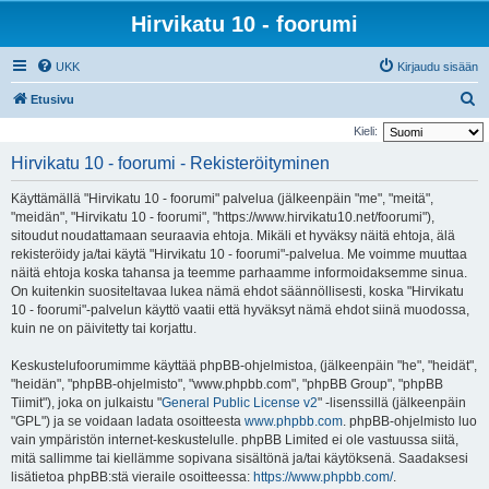
Hirvikatu 10 - foorumi
UKK
Kirjaudu sisään
E
Etusivu
t
Kieli:
s
Hirvikatu 10 - foorumi - Rekisteröityminen
i
Käyttämällä "Hirvikatu 10 - foorumi" palvelua (jälkeenpäin "me", "meitä",
"meidän", "Hirvikatu 10 - foorumi", "https://www.hirvikatu10.net/foorumi"),
sitoudut noudattamaan seuraavia ehtoja. Mikäli et hyväksy näitä ehtoja, älä
rekisteröidy ja/tai käytä "Hirvikatu 10 - foorumi"-palvelua. Me voimme muuttaa
näitä ehtoja koska tahansa ja teemme parhaamme informoidaksemme sinua.
On kuitenkin suositeltavaa lukea nämä ehdot säännöllisesti, koska "Hirvikatu
10 - foorumi"-palvelun käyttö vaatii että hyväksyt nämä ehdot siinä muodossa,
kuin ne on päivitetty tai korjattu.
Keskustelufoorumimme käyttää phpBB-ohjelmistoa, (jälkeenpäin "he", "heidät",
"heidän", "phpBB-ohjelmisto", "www.phpbb.com", "phpBB Group", "phpBB
Tiimit"), joka on julkaistu "
General Public License v2
" -lisenssillä (jälkeenpäin
"GPL") ja se voidaan ladata osoitteesta
www.phpbb.com
. phpBB-ohjelmisto luo
vain ympäristön internet-keskustelulle. phpBB Limited ei ole vastuussa siitä,
mitä sallimme tai kiellämme sopivana sisältönä ja/tai käytöksenä. Saadaksesi
lisätietoa phpBB:stä vieraile osoitteessa:
https://www.phpbb.com/
.