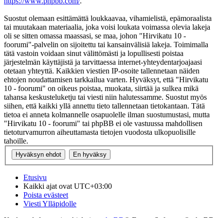
https://www.phpbb.com/
.
Suostut olemaan esittämättä loukkaavaa, vihamielistä, epämoraalista
tai muutakaan materiaalia, joka voisi loukata voimassa olevia lakeja
oli se sitten omassa maassasi, se maa, johon "Hirvikatu 10 -
foorumi"-palvelin on sijoitettu tai kansainvälisiä lakeja. Toimimalla
tätä vastoin voidaan sinut välittömästi ja lopullisesti poistaa
järjestelmän käyttäjistä ja tarvittaessa internet-yhteydentarjoajaasi
otetaan yhteyttä. Kaikkien viestien IP-osoite tallennetaan näiden
ehtojen noudattamisen tarkkailua varten. Hyväksyt, että "Hirvikatu
10 - foorumi" on oikeus poistaa, muokata, siirtää ja sulkea mikä
tahansa keskusteluketju tai viesti niin halutessamme. Suostut myös
siihen, että kaikki yllä annettu tieto tallennetaan tietokantaan. Tätä
tietoa ei anneta kolmannelle osapuolelle ilman suostumustasi, mutta
"Hirvikatu 10 - foorumi" tai phpBB ei ole vastuussa mahdollisen
tietoturvamurron aiheuttamasta tietojen vuodosta ulkopuolisille
tahoille.
Etusivu
Kaikki ajat ovat
UTC+03:00
Poista evästeet
Viesti Ylläpidolle