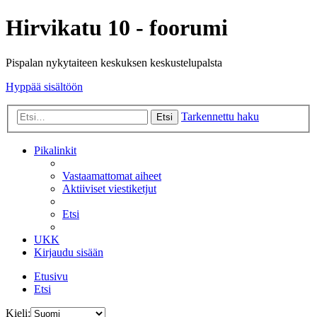
Hirvikatu 10 - foorumi
Pispalan nykytaiteen keskuksen keskustelupalsta
Hyppää sisältöön
Tarkennettu haku
Etsi
Pikalinkit
Vastaamattomat aiheet
Aktiiviset viestiketjut
Etsi
UKK
Kirjaudu sisään
Etusivu
Etsi
Kieli: