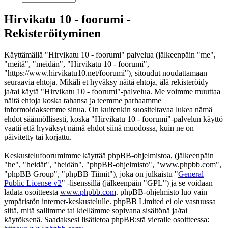
Hirvikatu 10 - foorumi -
Rekisteröityminen
Käyttämällä "Hirvikatu 10 - foorumi" palvelua (jälkeenpäin "me",
"meitä", "meidän", "Hirvikatu 10 - foorumi",
"https://www.hirvikatu10.net/foorumi"), sitoudut noudattamaan
seuraavia ehtoja. Mikäli et hyväksy näitä ehtoja, älä rekisteröidy
ja/tai käytä "Hirvikatu 10 - foorumi"-palvelua. Me voimme muuttaa
näitä ehtoja koska tahansa ja teemme parhaamme
informoidaksemme sinua. On kuitenkin suositeltavaa lukea nämä
ehdot säännöllisesti, koska "Hirvikatu 10 - foorumi"-palvelun käyttö
vaatii että hyväksyt nämä ehdot siinä muodossa, kuin ne on
päivitetty tai korjattu.
Keskustelufoorumimme käyttää phpBB-ohjelmistoa, (jälkeenpäin
"he", "heidät", "heidän", "phpBB-ohjelmisto", "www.phpbb.com",
"phpBB Group", "phpBB Tiimit"), joka on julkaistu "
General
Public License v2
" -lisenssillä (jälkeenpäin "GPL") ja se voidaan
ladata osoitteesta
www.phpbb.com
. phpBB-ohjelmisto luo vain
ympäristön internet-keskustelulle. phpBB Limited ei ole vastuussa
siitä, mitä sallimme tai kiellämme sopivana sisältönä ja/tai
käytöksenä. Saadaksesi lisätietoa phpBB:stä vieraile osoitteessa: