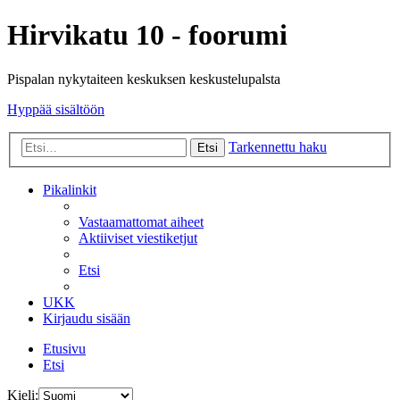
Hirvikatu 10 - foorumi
Pispalan nykytaiteen keskuksen keskustelupalsta
Hyppää sisältöön
Tarkennettu haku
Etsi
Pikalinkit
Vastaamattomat aiheet
Aktiiviset viestiketjut
Etsi
UKK
Kirjaudu sisään
Etusivu
Etsi
Kieli: