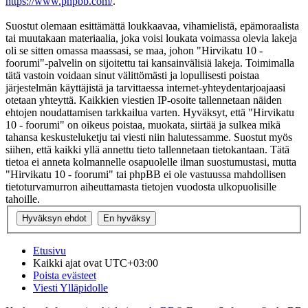
https://www.phpbb.com/
.
Suostut olemaan esittämättä loukkaavaa, vihamielistä, epämoraalista
tai muutakaan materiaalia, joka voisi loukata voimassa olevia lakeja
oli se sitten omassa maassasi, se maa, johon "Hirvikatu 10 -
foorumi"-palvelin on sijoitettu tai kansainvälisiä lakeja. Toimimalla
tätä vastoin voidaan sinut välittömästi ja lopullisesti poistaa
järjestelmän käyttäjistä ja tarvittaessa internet-yhteydentarjoajaasi
otetaan yhteyttä. Kaikkien viestien IP-osoite tallennetaan näiden
ehtojen noudattamisen tarkkailua varten. Hyväksyt, että "Hirvikatu
10 - foorumi" on oikeus poistaa, muokata, siirtää ja sulkea mikä
tahansa keskusteluketju tai viesti niin halutessamme. Suostut myös
siihen, että kaikki yllä annettu tieto tallennetaan tietokantaan. Tätä
tietoa ei anneta kolmannelle osapuolelle ilman suostumustasi, mutta
"Hirvikatu 10 - foorumi" tai phpBB ei ole vastuussa mahdollisen
tietoturvamurron aiheuttamasta tietojen vuodosta ulkopuolisille
tahoille.
Etusivu
Kaikki ajat ovat
UTC+03:00
Poista evästeet
Viesti Ylläpidolle