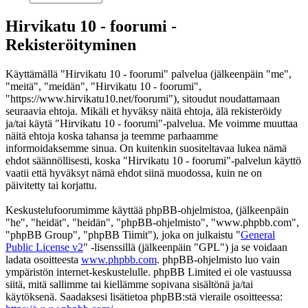
Hirvikatu 10 - foorumi -
Rekisteröityminen
Käyttämällä "Hirvikatu 10 - foorumi" palvelua (jälkeenpäin "me",
"meitä", "meidän", "Hirvikatu 10 - foorumi",
"https://www.hirvikatu10.net/foorumi"), sitoudut noudattamaan
seuraavia ehtoja. Mikäli et hyväksy näitä ehtoja, älä rekisteröidy
ja/tai käytä "Hirvikatu 10 - foorumi"-palvelua. Me voimme muuttaa
näitä ehtoja koska tahansa ja teemme parhaamme
informoidaksemme sinua. On kuitenkin suositeltavaa lukea nämä
ehdot säännöllisesti, koska "Hirvikatu 10 - foorumi"-palvelun käyttö
vaatii että hyväksyt nämä ehdot siinä muodossa, kuin ne on
päivitetty tai korjattu.
Keskustelufoorumimme käyttää phpBB-ohjelmistoa, (jälkeenpäin
"he", "heidät", "heidän", "phpBB-ohjelmisto", "www.phpbb.com",
"phpBB Group", "phpBB Tiimit"), joka on julkaistu "
General
Public License v2
" -lisenssillä (jälkeenpäin "GPL") ja se voidaan
ladata osoitteesta
www.phpbb.com
. phpBB-ohjelmisto luo vain
ympäristön internet-keskustelulle. phpBB Limited ei ole vastuussa
siitä, mitä sallimme tai kiellämme sopivana sisältönä ja/tai
käytöksenä. Saadaksesi lisätietoa phpBB:stä vieraile osoitteessa: