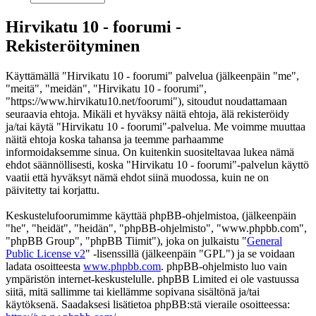
Hirvikatu 10 - foorumi -
Rekisteröityminen
Käyttämällä "Hirvikatu 10 - foorumi" palvelua (jälkeenpäin "me",
"meitä", "meidän", "Hirvikatu 10 - foorumi",
"https://www.hirvikatu10.net/foorumi"), sitoudut noudattamaan
seuraavia ehtoja. Mikäli et hyväksy näitä ehtoja, älä rekisteröidy
ja/tai käytä "Hirvikatu 10 - foorumi"-palvelua. Me voimme muuttaa
näitä ehtoja koska tahansa ja teemme parhaamme
informoidaksemme sinua. On kuitenkin suositeltavaa lukea nämä
ehdot säännöllisesti, koska "Hirvikatu 10 - foorumi"-palvelun käyttö
vaatii että hyväksyt nämä ehdot siinä muodossa, kuin ne on
päivitetty tai korjattu.
Keskustelufoorumimme käyttää phpBB-ohjelmistoa, (jälkeenpäin
"he", "heidät", "heidän", "phpBB-ohjelmisto", "www.phpbb.com",
"phpBB Group", "phpBB Tiimit"), joka on julkaistu "
General
Public License v2
" -lisenssillä (jälkeenpäin "GPL") ja se voidaan
ladata osoitteesta
www.phpbb.com
. phpBB-ohjelmisto luo vain
ympäristön internet-keskustelulle. phpBB Limited ei ole vastuussa
siitä, mitä sallimme tai kiellämme sopivana sisältönä ja/tai
käytöksenä. Saadaksesi lisätietoa phpBB:stä vieraile osoitteessa: