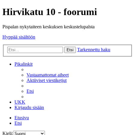
Hirvikatu 10 - foorumi
Pispalan nykytaiteen keskuksen keskustelupalsta
Hyppää sisältöön
Tarkennettu haku
Etsi
Pikalinkit
Vastaamattomat aiheet
Aktiiviset viestiketjut
Etsi
UKK
Kirjaudu sisään
Etusivu
Etsi
Kieli: