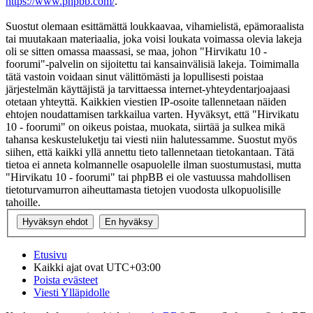
https://www.phpbb.com/
.
Suostut olemaan esittämättä loukkaavaa, vihamielistä, epämoraalista
tai muutakaan materiaalia, joka voisi loukata voimassa olevia lakeja
oli se sitten omassa maassasi, se maa, johon "Hirvikatu 10 -
foorumi"-palvelin on sijoitettu tai kansainvälisiä lakeja. Toimimalla
tätä vastoin voidaan sinut välittömästi ja lopullisesti poistaa
järjestelmän käyttäjistä ja tarvittaessa internet-yhteydentarjoajaasi
otetaan yhteyttä. Kaikkien viestien IP-osoite tallennetaan näiden
ehtojen noudattamisen tarkkailua varten. Hyväksyt, että "Hirvikatu
10 - foorumi" on oikeus poistaa, muokata, siirtää ja sulkea mikä
tahansa keskusteluketju tai viesti niin halutessamme. Suostut myös
siihen, että kaikki yllä annettu tieto tallennetaan tietokantaan. Tätä
tietoa ei anneta kolmannelle osapuolelle ilman suostumustasi, mutta
"Hirvikatu 10 - foorumi" tai phpBB ei ole vastuussa mahdollisen
tietoturvamurron aiheuttamasta tietojen vuodosta ulkopuolisille
tahoille.
Etusivu
Kaikki ajat ovat
UTC+03:00
Poista evästeet
Viesti Ylläpidolle