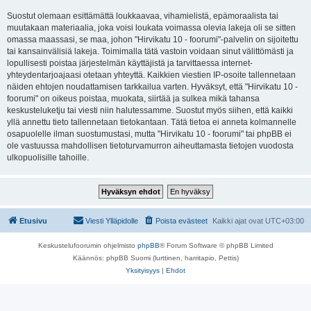
Suostut olemaan esittämättä loukkaavaa, vihamielistä, epämoraalista tai
muutakaan materiaalia, joka voisi loukata voimassa olevia lakeja oli se sitten
omassa maassasi, se maa, johon "Hirvikatu 10 - foorumi"-palvelin on sijoitettu
tai kansainvälisiä lakeja. Toimimalla tätä vastoin voidaan sinut välittömästi ja
lopullisesti poistaa järjestelmän käyttäjistä ja tarvittaessa internet-
yhteydentarjoajaasi otetaan yhteyttä. Kaikkien viestien IP-osoite tallennetaan
näiden ehtojen noudattamisen tarkkailua varten. Hyväksyt, että "Hirvikatu 10 -
foorumi" on oikeus poistaa, muokata, siirtää ja sulkea mikä tahansa
keskusteluketju tai viesti niin halutessamme. Suostut myös siihen, että kaikki
yllä annettu tieto tallennetaan tietokantaan. Tätä tietoa ei anneta kolmannelle
osapuolelle ilman suostumustasi, mutta "Hirvikatu 10 - foorumi" tai phpBB ei
ole vastuussa mahdollisen tietoturvamurron aiheuttamasta tietojen vuodosta
ulkopuolisille tahoille.
Etusivu
Viesti Ylläpidolle
Poista evästeet
Kaikki ajat ovat
UTC+03:00
Keskustelufoorumin ohjelmisto
phpBB
® Forum Software © phpBB Limited
Käännös: phpBB Suomi (lurttinen, harritapio, Pettis)
Yksityisyys
|
Ehdot