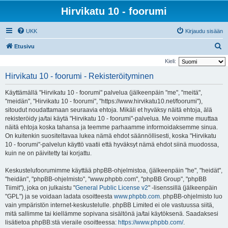
Hirvikatu 10 - foorumi
UKK
Kirjaudu sisään
E
Etusivu
t
Kieli:
s
Hirvikatu 10 - foorumi - Rekisteröityminen
i
Käyttämällä "Hirvikatu 10 - foorumi" palvelua (jälkeenpäin "me", "meitä",
"meidän", "Hirvikatu 10 - foorumi", "https://www.hirvikatu10.net/foorumi"),
sitoudut noudattamaan seuraavia ehtoja. Mikäli et hyväksy näitä ehtoja, älä
rekisteröidy ja/tai käytä "Hirvikatu 10 - foorumi"-palvelua. Me voimme muuttaa
näitä ehtoja koska tahansa ja teemme parhaamme informoidaksemme sinua.
On kuitenkin suositeltavaa lukea nämä ehdot säännöllisesti, koska "Hirvikatu
10 - foorumi"-palvelun käyttö vaatii että hyväksyt nämä ehdot siinä muodossa,
kuin ne on päivitetty tai korjattu.
Keskustelufoorumimme käyttää phpBB-ohjelmistoa, (jälkeenpäin "he", "heidät",
"heidän", "phpBB-ohjelmisto", "www.phpbb.com", "phpBB Group", "phpBB
Tiimit"), joka on julkaistu "
General Public License v2
" -lisenssillä (jälkeenpäin
"GPL") ja se voidaan ladata osoitteesta
www.phpbb.com
. phpBB-ohjelmisto luo
vain ympäristön internet-keskustelulle. phpBB Limited ei ole vastuussa siitä,
mitä sallimme tai kiellämme sopivana sisältönä ja/tai käytöksenä. Saadaksesi
lisätietoa phpBB:stä vieraile osoitteessa:
https://www.phpbb.com/
.