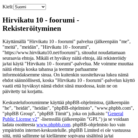
Kieli:
Hirvikatu 10 - foorumi -
Rekisteröityminen
Käyttämällä "Hirvikatu 10 - foorumi" palvelua (jälkeenpäin "me",
"meitä", "meidän", "Hirvikatu 10 - foorumi",
"https://www.hirvikatu10.net/foorumi"), sitoudut noudattamaan
seuraavia ehtoja. Mikäli et hyväksy näitä ehtoja, älä rekisteröidy
ja/tai käytä "Hirvikatu 10 - foorumi"-palvelua. Me voimme muuttaa
näitä ehtoja koska tahansa ja teemme parhaamme
informoidaksemme sinua. On kuitenkin suositeltavaa lukea nämä
ehdot säännöllisesti, koska "Hirvikatu 10 - foorumi"-palvelun käyttö
vaatii että hyväksyt nämä ehdot siinä muodossa, kuin ne on
päivitetty tai korjattu.
Keskustelufoorumimme käyttää phpBB-ohjelmistoa, (jälkeenpäin
"he", "heidät", "heidän", "phpBB-ohjelmisto", "www.phpbb.com",
"phpBB Group", "phpBB Tiimit"), joka on julkaistu "
General
Public License v2
" -lisenssillä (jälkeenpäin "GPL") ja se voidaan
ladata osoitteesta
www.phpbb.com
. phpBB-ohjelmisto luo vain
ympäristön internet-keskustelulle. phpBB Limited ei ole vastuussa
siitä, mitä sallimme tai kiellämme sopivana sisältönä ja/tai