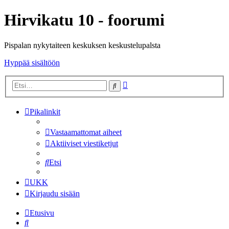
Hirvikatu 10 - foorumi
Pispalan nykytaiteen keskuksen keskustelupalsta
Hyppää sisältöön
Tarkennettu
Etsi
haku
Pikalinkit
Vastaamattomat aiheet
Aktiiviset viestiketjut
Etsi
UKK
Kirjaudu sisään
Etusivu
Etsi