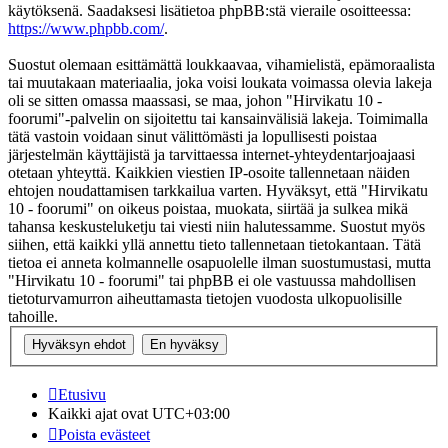
käytöksenä. Saadaksesi lisätietoa phpBB:stä vieraile osoitteessa:
https://www.phpbb.com/
.
Suostut olemaan esittämättä loukkaavaa, vihamielistä, epämoraalista
tai muutakaan materiaalia, joka voisi loukata voimassa olevia lakeja
oli se sitten omassa maassasi, se maa, johon "Hirvikatu 10 -
foorumi"-palvelin on sijoitettu tai kansainvälisiä lakeja. Toimimalla
tätä vastoin voidaan sinut välittömästi ja lopullisesti poistaa
järjestelmän käyttäjistä ja tarvittaessa internet-yhteydentarjoajaasi
otetaan yhteyttä. Kaikkien viestien IP-osoite tallennetaan näiden
ehtojen noudattamisen tarkkailua varten. Hyväksyt, että "Hirvikatu
10 - foorumi" on oikeus poistaa, muokata, siirtää ja sulkea mikä
tahansa keskusteluketju tai viesti niin halutessamme. Suostut myös
siihen, että kaikki yllä annettu tieto tallennetaan tietokantaan. Tätä
tietoa ei anneta kolmannelle osapuolelle ilman suostumustasi, mutta
"Hirvikatu 10 - foorumi" tai phpBB ei ole vastuussa mahdollisen
tietoturvamurron aiheuttamasta tietojen vuodosta ulkopuolisille
tahoille.
Etusivu
Kaikki ajat ovat
UTC+03:00
Poista evästeet