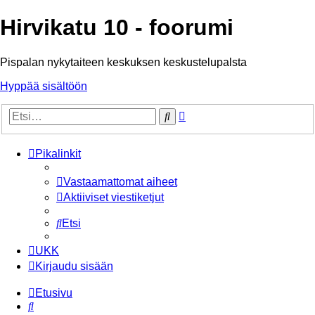
Hirvikatu 10 - foorumi
Pispalan nykytaiteen keskuksen keskustelupalsta
Hyppää sisältöön
Tarkennettu
Etsi
haku
Pikalinkit
Vastaamattomat aiheet
Aktiiviset viestiketjut
Etsi
UKK
Kirjaudu sisään
Etusivu
Etsi