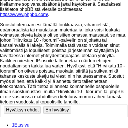
kiellämme sopivana sisältönä ja/tai käytöksenä. Saadaksesi
lisätietoa phpBB:stä vieraile osoitteessa:
https://www.phpbb.com/
.
Suostut olemaan esittämättä loukkaavaa, vihamielistä,
epämoraalista tai muutakaan materiaalia, joka voisi loukata
voimassa olevia lakeja oli se sitten omassa maassasi, se maa,
johon "Hirvikatu 10 - foorumi"-palvelin on sijoitettu tai
kansainvälisiä lakeja. Toimimalla tätä vastoin voidaan sinut
välittömästi ja lopullisesti poistaa järjestelmän käyttäjistä ja
tarvittaessa internet-yhteydentarjoajaasi otetaan yhteyttä.
Kaikkien viestien IP-osoite tallennetaan näiden ehtojen
noudattamisen tarkkailua varten. Hyväksyt, että "Hirvikatu 10 -
foorumi" on oikeus poistaa, muokata, siirtää ja sulkea mikä
tahansa keskusteluketju tai viesti niin halutessamme. Suostut
myös siihen, että kaikki yllä annettu tieto tallennetaan
tietokantaan. Tätä tietoa ei anneta kolmannelle osapuolelle
ilman suostumustasi, mutta "Hirvikatu 10 - foorumi" tai phpBB
ei ole vastuussa mahdollisen tietoturvamurron aiheuttamasta
tietojen vuodosta ulkopuolisille tahoille.
Etusivu