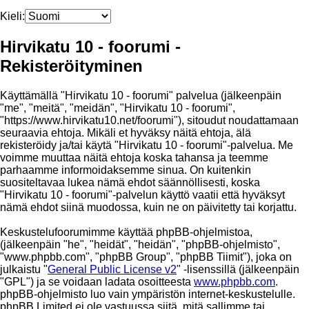
Kieli:
Hirvikatu 10 - foorumi -
Rekisteröityminen
Käyttämällä "Hirvikatu 10 - foorumi" palvelua (jälkeenpäin
"me", "meitä", "meidän", "Hirvikatu 10 - foorumi",
"https://www.hirvikatu10.net/foorumi"), sitoudut noudattamaan
seuraavia ehtoja. Mikäli et hyväksy näitä ehtoja, älä
rekisteröidy ja/tai käytä "Hirvikatu 10 - foorumi"-palvelua. Me
voimme muuttaa näitä ehtoja koska tahansa ja teemme
parhaamme informoidaksemme sinua. On kuitenkin
suositeltavaa lukea nämä ehdot säännöllisesti, koska
"Hirvikatu 10 - foorumi"-palvelun käyttö vaatii että hyväksyt
nämä ehdot siinä muodossa, kuin ne on päivitetty tai korjattu.
Keskustelufoorumimme käyttää phpBB-ohjelmistoa,
(jälkeenpäin "he", "heidät", "heidän", "phpBB-ohjelmisto",
"www.phpbb.com", "phpBB Group", "phpBB Tiimit"), joka on
julkaistu "
General Public License v2
" -lisenssillä (jälkeenpäin
"GPL") ja se voidaan ladata osoitteesta
www.phpbb.com
.
phpBB-ohjelmisto luo vain ympäristön internet-keskustelulle.
phpBB Limited ei ole vastuussa siitä, mitä sallimme tai