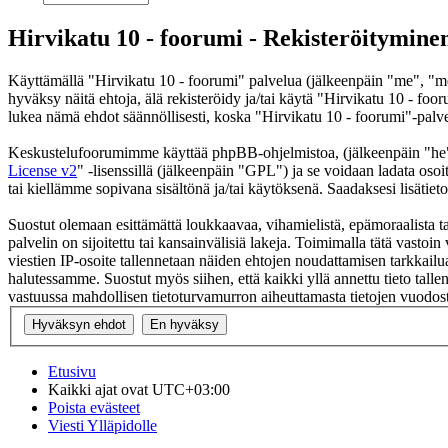
Hirvikatu 10 - foorumi - Rekisteröitymine
Käyttämällä "Hirvikatu 10 - foorumi" palvelua (jälkeenpäin "me", "me
hyväksy näitä ehtoja, älä rekisteröidy ja/tai käytä "Hirvikatu 10 -
lukea nämä ehdot säännöllisesti, koska "Hirvikatu 10 - foorumi"-palvel
Keskustelufoorumimme käyttää phpBB-ohjelmistoa, (jälkeenpäin "he
License v2
" -lisenssillä (jälkeenpäin "GPL") ja se voidaan ladata osoi
tai kiellämme sopivana sisältönä ja/tai käytöksenä. Saadaksesi lisätiet
Suostut olemaan esittämättä loukkaavaa, vihamielistä, epämoraalista ta
palvelin on sijoitettu tai kansainvälisiä lakeja. Toimimalla tätä vastoin 
viestien IP-osoite tallennetaan näiden ehtojen noudattamisen tarkkailua
halutessamme. Suostut myös siihen, että kaikki yllä annettu tieto tall
vastuussa mahdollisen tietoturvamurron aiheuttamasta tietojen vuodosta
Etusivu
Kaikki ajat ovat
UTC+03:00
Poista evästeet
Viesti Ylläpidolle