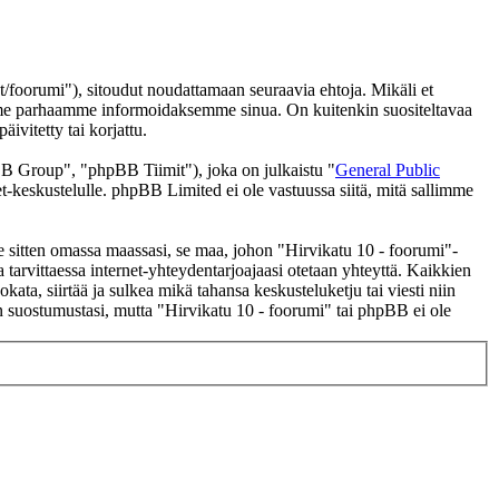
/foorumi"), sitoudut noudattamaan seuraavia ehtoja. Mikäli et
eemme parhaamme informoidaksemme sinua. On kuitenkin suositeltavaa
ivitetty tai korjattu.
 Group", "phpBB Tiimit"), joka on julkaistu "
General Public
t-keskustelulle. phpBB Limited ei ole vastuussa siitä, mitä sallimme
se sitten omassa maassasi, se maa, johon "Hirvikatu 10 - foorumi"-
 ja tarvittaessa internet-yhteydentarjoajaasi otetaan yhteyttä. Kaikkien
ata, siirtää ja sulkea mikä tahansa keskusteluketju tai viesti niin
an suostumustasi, mutta "Hirvikatu 10 - foorumi" tai phpBB ei ole