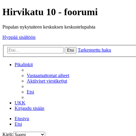
Hirvikatu 10 - foorumi
Pispalan nykytaiteen keskuksen keskustelupalsta
Hyppää sisältöön
Tarkennettu haku
Etsi
Pikalinkit
Vastaamattomat aiheet
Aktiiviset viestiketjut
Etsi
UKK
Kirjaudu sisään
Etusivu
Etsi
Kieli: