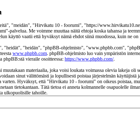
n
itä", "meidän", "Hirvikatu 10 - foorumi", "https://www.hirvikatu10.net
 foorumi"-palvelua. Me voimme muuttaa näitä ehtoja koska tahansa ja t
un käyttö vaatii että hyväksyt nämä ehdot siinä muodossa, kuin ne on pä
", "heidät", "heidän", "phpBB-ohjelmisto", "www.phpbb.com", "phpBB
tteesta
www.phpbb.com
. phpBB-ohjelmisto luo vain ympäristön interne
oa phpBB:stä vieraile osoitteessa:
https://www.phpbb.com/
.
i muutakaan materiaalia, joka voisi loukata voimassa olevia lakeja oli 
voidaan sinut välittömästi ja lopullisesti poistaa järjestelmän käyttäjistä
 varten. Hyväksyt, että "Hirvikatu 10 - foorumi" on oikeus poistaa, muok
ennetaan tietokantaan. Tätä tietoa ei anneta kolmannelle osapuolelle ilm
 ulkopuolisille tahoille.