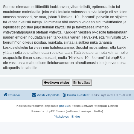
Suostut olemaan esittämättä loukkaavaa, vihamielistä, epämoraalista tai
muutakaan materiaalia, joka voisi loukata voimassa olevia lakeja oli se sitten
omassa maassasi, se maa, johon "Hirvikatu 10 - foorumi"-palvelin on sijoitettu
tai kansainvälisiä lakeja. Toimimalla tätä vastoin voidaan sinut välittömästi ja
lopullisesti poistaa järjestelmän käyttäjistä ja tarvittaessa internet-
yhteydentarjoajaasi otetaan yhteyttä. Kaikkien viestien IP-osoite tallennetaan
näiden ehtojen noudattamisen tarkkailua varten. Hyväksyt, että "Hirvikatu 10 -
foorumi" on oikeus poistaa, muokata, siirtää ja sulkea mikä tahansa
keskusteluketju tai viesti niin halutessamme. Suostut myös siihen, että kaikki
yllä annettu tieto tallennetaan tietokantaan. Tätä tietoa ei anneta kolmannelle
osapuolelle ilman suostumustasi, mutta "Hirvikatu 10 - foorumi" tai phpBB ei
ole vastuussa mahdollisen tietoturvamurron aiheuttamasta tietojen vuodosta
ulkopuolisille tahoille.
Etusivu
Viesti Ylläpidolle
Poista evästeet
Kaikki ajat ovat
UTC+03:00
Keskustelufoorumin ohjelmisto
phpBB
® Forum Software © phpBB Limited
Käännös: phpBB Suomi (lurttinen, harritapio, Pettis)
Yksityisyys
|
Ehdot