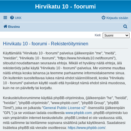
Hirvikatu 10 - foorumi
UKK
Kirjaudu sisään
E
Etusivu
t
Kieli:
s
Hirvikatu 10 - foorumi - Rekisteröityminen
i
Käyttämällä "Hirvikatu 10 - foorumi" palvelua (jälkeenpäin "me", "meitä",
"meidän", "Hirvikatu 10 - foorumi", "https://www.hirvikatu10.net/foorumi"),
sitoudut noudattamaan seuraavia ehtoja. Mikäli et hyväksy näitä ehtoja, älä
rekisteröidy ja/tai käytä "Hirvikatu 10 - foorumi"-palvelua. Me voimme muuttaa
näitä ehtoja koska tahansa ja teemme parhaamme informoidaksemme sinua.
On kuitenkin suositeltavaa lukea nämä ehdot säännöllisesti, koska "Hirvikatu
10 - foorumi"-palvelun käyttö vaatii että hyväksyt nämä ehdot siinä muodossa,
kuin ne on päivitetty tai korjattu.
Keskustelufoorumimme käyttää phpBB-ohjelmistoa, (jälkeenpäin "he", "heidät",
"heidän", "phpBB-ohjelmisto", "www.phpbb.com", "phpBB Group", "phpBB
Tiimit"), joka on julkaistu "
General Public License v2
" -lisenssillä (jälkeenpäin
"GPL") ja se voidaan ladata osoitteesta
www.phpbb.com
. phpBB-ohjelmisto luo
vain ympäristön internet-keskustelulle. phpBB Limited ei ole vastuussa siitä,
mitä sallimme tai kiellämme sopivana sisältönä ja/tai käytöksenä. Saadaksesi
lisätietoa phpBB:stä vieraile osoitteessa:
https://www.phpbb.com/
.