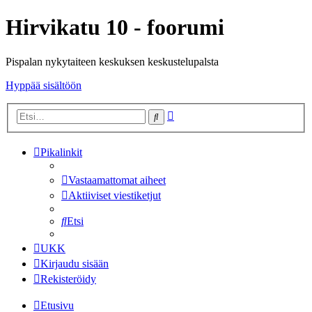
Hirvikatu 10 - foorumi
Pispalan nykytaiteen keskuksen keskustelupalsta
Hyppää sisältöön
Tarkennettu
Etsi
haku
Pikalinkit
Vastaamattomat aiheet
Aktiiviset viestiketjut
Etsi
UKK
Kirjaudu sisään
Rekisteröidy
Etusivu