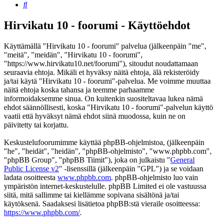
Etsi
Hirvikatu 10 - foorumi - Käyttöehdot
Käyttämällä "Hirvikatu 10 - foorumi" palvelua (jälkeenpäin "me",
"meitä", "meidän", "Hirvikatu 10 - foorumi",
"https://www.hirvikatu10.net/foorumi"), sitoudut noudattamaan
seuraavia ehtoja. Mikäli et hyväksy näitä ehtoja, älä rekisteröidy
ja/tai käytä "Hirvikatu 10 - foorumi"-palvelua. Me voimme muuttaa
näitä ehtoja koska tahansa ja teemme parhaamme
informoidaksemme sinua. On kuitenkin suositeltavaa lukea nämä
ehdot säännöllisesti, koska "Hirvikatu 10 - foorumi"-palvelun käyttö
vaatii että hyväksyt nämä ehdot siinä muodossa, kuin ne on
päivitetty tai korjattu.
Keskustelufoorumimme käyttää phpBB-ohjelmistoa, (jälkeenpäin
"he", "heidät", "heidän", "phpBB-ohjelmisto", "www.phpbb.com",
"phpBB Group", "phpBB Tiimit"), joka on julkaistu "
General
Public License v2
" -lisenssillä (jälkeenpäin "GPL") ja se voidaan
ladata osoitteesta
www.phpbb.com
. phpBB-ohjelmisto luo vain
ympäristön internet-keskustelulle. phpBB Limited ei ole vastuussa
siitä, mitä sallimme tai kiellämme sopivana sisältönä ja/tai
käytöksenä. Saadaksesi lisätietoa phpBB:stä vieraile osoitteessa:
https://www.phpbb.com/
.