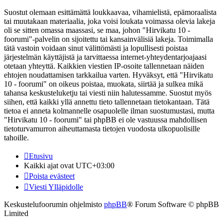
Suostut olemaan esittämättä loukkaavaa, vihamielistä, epämoraalista
tai muutakaan materiaalia, joka voisi loukata voimassa olevia lakeja
oli se sitten omassa maassasi, se maa, johon "Hirvikatu 10 -
foorumi"-palvelin on sijoitettu tai kansainvälisiä lakeja. Toimimalla
tätä vastoin voidaan sinut välittömästi ja lopullisesti poistaa
järjestelmän käyttäjistä ja tarvittaessa internet-yhteydentarjoajaasi
otetaan yhteyttä. Kaikkien viestien IP-osoite tallennetaan näiden
ehtojen noudattamisen tarkkailua varten. Hyväksyt, että "Hirvikatu
10 - foorumi" on oikeus poistaa, muokata, siirtää ja sulkea mikä
tahansa keskusteluketju tai viesti niin halutessamme. Suostut myös
siihen, että kaikki yllä annettu tieto tallennetaan tietokantaan. Tätä
tietoa ei anneta kolmannelle osapuolelle ilman suostumustasi, mutta
"Hirvikatu 10 - foorumi" tai phpBB ei ole vastuussa mahdollisen
tietoturvamurron aiheuttamasta tietojen vuodosta ulkopuolisille
tahoille.
Etusivu
Kaikki ajat ovat
UTC+03:00
Poista evästeet
Viesti Ylläpidolle
Keskustelufoorumin ohjelmisto
phpBB
® Forum Software © phpBB
Limited