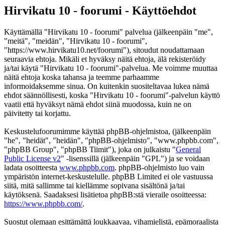
Hirvikatu 10 - foorumi - Käyttöehdot
Käyttämällä "Hirvikatu 10 - foorumi" palvelua (jälkeenpäin "me",
"meitä", "meidän", "Hirvikatu 10 - foorumi",
"https://www.hirvikatu10.net/foorumi"), sitoudut noudattamaan
seuraavia ehtoja. Mikäli et hyväksy näitä ehtoja, älä rekisteröidy
ja/tai käytä "Hirvikatu 10 - foorumi"-palvelua. Me voimme muuttaa
näitä ehtoja koska tahansa ja teemme parhaamme
informoidaksemme sinua. On kuitenkin suositeltavaa lukea nämä
ehdot säännöllisesti, koska "Hirvikatu 10 - foorumi"-palvelun käyttö
vaatii että hyväksyt nämä ehdot siinä muodossa, kuin ne on
päivitetty tai korjattu.
Keskustelufoorumimme käyttää phpBB-ohjelmistoa, (jälkeenpäin
"he", "heidät", "heidän", "phpBB-ohjelmisto", "www.phpbb.com",
"phpBB Group", "phpBB Tiimit"), joka on julkaistu "
General
Public License v2
" -lisenssillä (jälkeenpäin "GPL") ja se voidaan
ladata osoitteesta
www.phpbb.com
. phpBB-ohjelmisto luo vain
ympäristön internet-keskustelulle. phpBB Limited ei ole vastuussa
siitä, mitä sallimme tai kiellämme sopivana sisältönä ja/tai
käytöksenä. Saadaksesi lisätietoa phpBB:stä vieraile osoitteessa:
https://www.phpbb.com/
.
Suostut olemaan esittämättä loukkaavaa, vihamielistä, epämoraalista