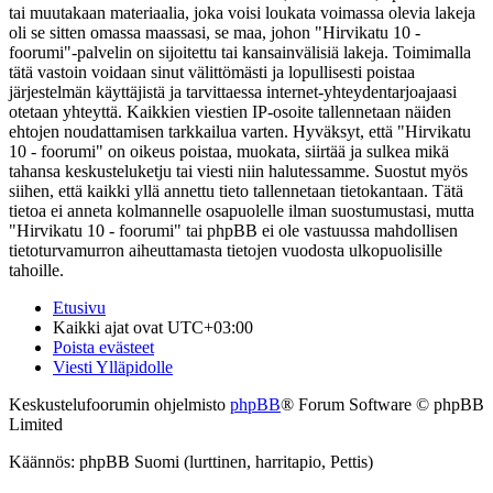
tai muutakaan materiaalia, joka voisi loukata voimassa olevia lakeja
oli se sitten omassa maassasi, se maa, johon "Hirvikatu 10 -
foorumi"-palvelin on sijoitettu tai kansainvälisiä lakeja. Toimimalla
tätä vastoin voidaan sinut välittömästi ja lopullisesti poistaa
järjestelmän käyttäjistä ja tarvittaessa internet-yhteydentarjoajaasi
otetaan yhteyttä. Kaikkien viestien IP-osoite tallennetaan näiden
ehtojen noudattamisen tarkkailua varten. Hyväksyt, että "Hirvikatu
10 - foorumi" on oikeus poistaa, muokata, siirtää ja sulkea mikä
tahansa keskusteluketju tai viesti niin halutessamme. Suostut myös
siihen, että kaikki yllä annettu tieto tallennetaan tietokantaan. Tätä
tietoa ei anneta kolmannelle osapuolelle ilman suostumustasi, mutta
"Hirvikatu 10 - foorumi" tai phpBB ei ole vastuussa mahdollisen
tietoturvamurron aiheuttamasta tietojen vuodosta ulkopuolisille
tahoille.
Etusivu
Kaikki ajat ovat
UTC+03:00
Poista evästeet
Viesti Ylläpidolle
Keskustelufoorumin ohjelmisto
phpBB
® Forum Software © phpBB
Limited
Käännös: phpBB Suomi (lurttinen, harritapio, Pettis)