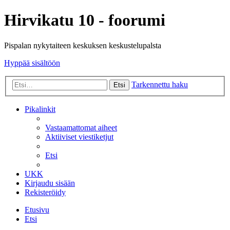
Hirvikatu 10 - foorumi
Pispalan nykytaiteen keskuksen keskustelupalsta
Hyppää sisältöön
Tarkennettu haku
Etsi
Pikalinkit
Vastaamattomat aiheet
Aktiiviset viestiketjut
Etsi
UKK
Kirjaudu sisään
Rekisteröidy
Etusivu
Etsi