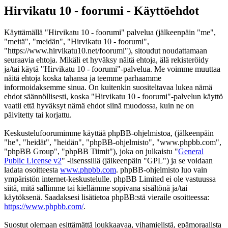
Hirvikatu 10 - foorumi - Käyttöehdot
Käyttämällä "Hirvikatu 10 - foorumi" palvelua (jälkeenpäin "me",
"meitä", "meidän", "Hirvikatu 10 - foorumi",
"https://www.hirvikatu10.net/foorumi"), sitoudut noudattamaan
seuraavia ehtoja. Mikäli et hyväksy näitä ehtoja, älä rekisteröidy
ja/tai käytä "Hirvikatu 10 - foorumi"-palvelua. Me voimme muuttaa
näitä ehtoja koska tahansa ja teemme parhaamme
informoidaksemme sinua. On kuitenkin suositeltavaa lukea nämä
ehdot säännöllisesti, koska "Hirvikatu 10 - foorumi"-palvelun käyttö
vaatii että hyväksyt nämä ehdot siinä muodossa, kuin ne on
päivitetty tai korjattu.
Keskustelufoorumimme käyttää phpBB-ohjelmistoa, (jälkeenpäin
"he", "heidät", "heidän", "phpBB-ohjelmisto", "www.phpbb.com",
"phpBB Group", "phpBB Tiimit"), joka on julkaistu "
General
Public License v2
" -lisenssillä (jälkeenpäin "GPL") ja se voidaan
ladata osoitteesta
www.phpbb.com
. phpBB-ohjelmisto luo vain
ympäristön internet-keskustelulle. phpBB Limited ei ole vastuussa
siitä, mitä sallimme tai kiellämme sopivana sisältönä ja/tai
käytöksenä. Saadaksesi lisätietoa phpBB:stä vieraile osoitteessa:
https://www.phpbb.com/
.
Suostut olemaan esittämättä loukkaavaa, vihamielistä, epämoraalista