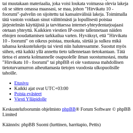
tai muutakaan materiaalia, joka voisi loukata voimassa olevia lakeja
oli se sitten omassa maassasi, se maa, johon "Hirvikatu 10 -
foorumi"-palvelin on sijoitettu tai kansainvälisiä lakeja. Toimimalla
tätä vastoin voidaan sinut välittömästi ja lopullisesti poistaa
järjestelmän käyttäjistä ja tarvittaessa internet-yhteydentarjoajaasi
otetaan yhteyttä. Kaikkien viestien IP-osoite tallennetaan näiden
ehtojen noudattamisen tarkkailua varten. Hyväksyt, että "Hirvikatu
10 - foorumi" on oikeus poistaa, muokata, siirtää ja sulkea mikä
tahansa keskusteluketju tai viesti niin halutessamme. Suostut myös
siihen, että kaikki yllä annettu tieto tallennetaan tietokantaan. Tätä
tietoa ei anneta kolmannelle osapuolelle ilman suostumustasi, mutta
"Hirvikatu 10 - foorumi" tai phpBB ei ole vastuussa mahdollisen
tietoturvamurron aiheuttamasta tietojen vuodosta ulkopuolisille
tahoille.
Etusivu
Kaikki ajat ovat
UTC+03:00
Poista evästeet
Viesti Ylläpidolle
Keskustelufoorumin ohjelmisto
phpBB
® Forum Software © phpBB
Limited
Käännös: phpBB Suomi (lurttinen, harritapio, Pettis)