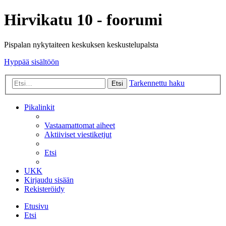
Hirvikatu 10 - foorumi
Pispalan nykytaiteen keskuksen keskustelupalsta
Hyppää sisältöön
Tarkennettu haku
Etsi
Pikalinkit
Vastaamattomat aiheet
Aktiiviset viestiketjut
Etsi
UKK
Kirjaudu sisään
Rekisteröidy
Etusivu
Etsi