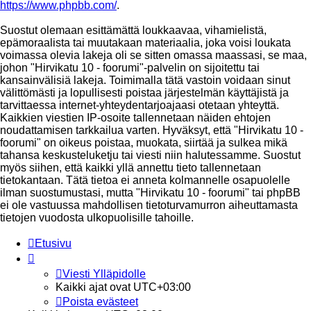
https://www.phpbb.com/
.
Suostut olemaan esittämättä loukkaavaa, vihamielistä,
epämoraalista tai muutakaan materiaalia, joka voisi loukata
voimassa olevia lakeja oli se sitten omassa maassasi, se maa,
johon "Hirvikatu 10 - foorumi"-palvelin on sijoitettu tai
kansainvälisiä lakeja. Toimimalla tätä vastoin voidaan sinut
välittömästi ja lopullisesti poistaa järjestelmän käyttäjistä ja
tarvittaessa internet-yhteydentarjoajaasi otetaan yhteyttä.
Kaikkien viestien IP-osoite tallennetaan näiden ehtojen
noudattamisen tarkkailua varten. Hyväksyt, että "Hirvikatu 10 -
foorumi" on oikeus poistaa, muokata, siirtää ja sulkea mikä
tahansa keskusteluketju tai viesti niin halutessamme. Suostut
myös siihen, että kaikki yllä annettu tieto tallennetaan
tietokantaan. Tätä tietoa ei anneta kolmannelle osapuolelle
ilman suostumustasi, mutta "Hirvikatu 10 - foorumi" tai phpBB
ei ole vastuussa mahdollisen tietoturvamurron aiheuttamasta
tietojen vuodosta ulkopuolisille tahoille.
Etusivu
Viesti Ylläpidolle
Kaikki ajat ovat
UTC+03:00
Poista evästeet