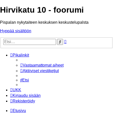
Hirvikatu 10 - foorumi
Pispalan nykytaiteen keskuksen keskustelupalsta
Hyppää sisältöön
Tarkennettu
Etsi
haku
Pikalinkit
Vastaamattomat aiheet
Aktiiviset viestiketjut
Etsi
UKK
Kirjaudu sisään
Rekisteröidy
Etusivu