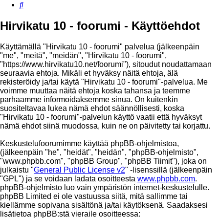
Etsi
Hirvikatu 10 - foorumi - Käyttöehdot
Käyttämällä "Hirvikatu 10 - foorumi" palvelua (jälkeenpäin
"me", "meitä", "meidän", "Hirvikatu 10 - foorumi",
"https://www.hirvikatu10.net/foorumi"), sitoudut noudattamaan
seuraavia ehtoja. Mikäli et hyväksy näitä ehtoja, älä
rekisteröidy ja/tai käytä "Hirvikatu 10 - foorumi"-palvelua. Me
voimme muuttaa näitä ehtoja koska tahansa ja teemme
parhaamme informoidaksemme sinua. On kuitenkin
suositeltavaa lukea nämä ehdot säännöllisesti, koska
"Hirvikatu 10 - foorumi"-palvelun käyttö vaatii että hyväksyt
nämä ehdot siinä muodossa, kuin ne on päivitetty tai korjattu.
Keskustelufoorumimme käyttää phpBB-ohjelmistoa,
(jälkeenpäin "he", "heidät", "heidän", "phpBB-ohjelmisto",
"www.phpbb.com", "phpBB Group", "phpBB Tiimit"), joka on
julkaistu "
General Public License v2
" -lisenssillä (jälkeenpäin
"GPL") ja se voidaan ladata osoitteesta
www.phpbb.com
.
phpBB-ohjelmisto luo vain ympäristön internet-keskustelulle.
phpBB Limited ei ole vastuussa siitä, mitä sallimme tai
kiellämme sopivana sisältönä ja/tai käytöksenä. Saadaksesi
lisätietoa phpBB:stä vieraile osoitteessa: