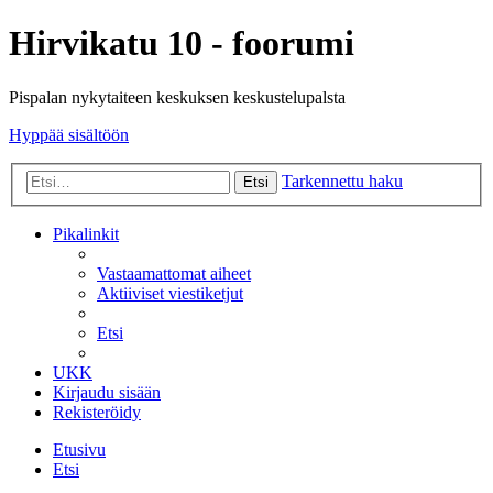
Hirvikatu 10 - foorumi
Pispalan nykytaiteen keskuksen keskustelupalsta
Hyppää sisältöön
Tarkennettu haku
Etsi
Pikalinkit
Vastaamattomat aiheet
Aktiiviset viestiketjut
Etsi
UKK
Kirjaudu sisään
Rekisteröidy
Etusivu
Etsi