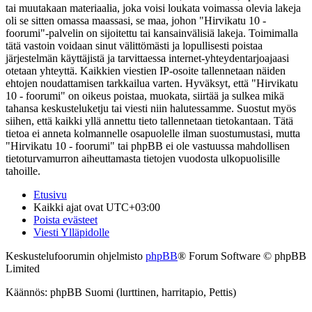
tai muutakaan materiaalia, joka voisi loukata voimassa olevia lakeja
oli se sitten omassa maassasi, se maa, johon "Hirvikatu 10 -
foorumi"-palvelin on sijoitettu tai kansainvälisiä lakeja. Toimimalla
tätä vastoin voidaan sinut välittömästi ja lopullisesti poistaa
järjestelmän käyttäjistä ja tarvittaessa internet-yhteydentarjoajaasi
otetaan yhteyttä. Kaikkien viestien IP-osoite tallennetaan näiden
ehtojen noudattamisen tarkkailua varten. Hyväksyt, että "Hirvikatu
10 - foorumi" on oikeus poistaa, muokata, siirtää ja sulkea mikä
tahansa keskusteluketju tai viesti niin halutessamme. Suostut myös
siihen, että kaikki yllä annettu tieto tallennetaan tietokantaan. Tätä
tietoa ei anneta kolmannelle osapuolelle ilman suostumustasi, mutta
"Hirvikatu 10 - foorumi" tai phpBB ei ole vastuussa mahdollisen
tietoturvamurron aiheuttamasta tietojen vuodosta ulkopuolisille
tahoille.
Etusivu
Kaikki ajat ovat
UTC+03:00
Poista evästeet
Viesti Ylläpidolle
Keskustelufoorumin ohjelmisto
phpBB
® Forum Software © phpBB
Limited
Käännös: phpBB Suomi (lurttinen, harritapio, Pettis)