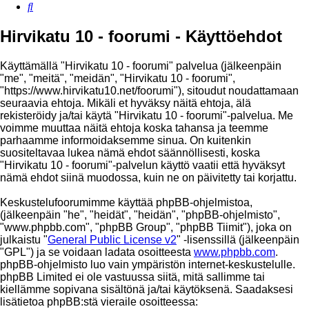
Etsi
Hirvikatu 10 - foorumi - Käyttöehdot
Käyttämällä "Hirvikatu 10 - foorumi" palvelua (jälkeenpäin
"me", "meitä", "meidän", "Hirvikatu 10 - foorumi",
"https://www.hirvikatu10.net/foorumi"), sitoudut noudattamaan
seuraavia ehtoja. Mikäli et hyväksy näitä ehtoja, älä
rekisteröidy ja/tai käytä "Hirvikatu 10 - foorumi"-palvelua. Me
voimme muuttaa näitä ehtoja koska tahansa ja teemme
parhaamme informoidaksemme sinua. On kuitenkin
suositeltavaa lukea nämä ehdot säännöllisesti, koska
"Hirvikatu 10 - foorumi"-palvelun käyttö vaatii että hyväksyt
nämä ehdot siinä muodossa, kuin ne on päivitetty tai korjattu.
Keskustelufoorumimme käyttää phpBB-ohjelmistoa,
(jälkeenpäin "he", "heidät", "heidän", "phpBB-ohjelmisto",
"www.phpbb.com", "phpBB Group", "phpBB Tiimit"), joka on
julkaistu "
General Public License v2
" -lisenssillä (jälkeenpäin
"GPL") ja se voidaan ladata osoitteesta
www.phpbb.com
.
phpBB-ohjelmisto luo vain ympäristön internet-keskustelulle.
phpBB Limited ei ole vastuussa siitä, mitä sallimme tai
kiellämme sopivana sisältönä ja/tai käytöksenä. Saadaksesi
lisätietoa phpBB:stä vieraile osoitteessa: