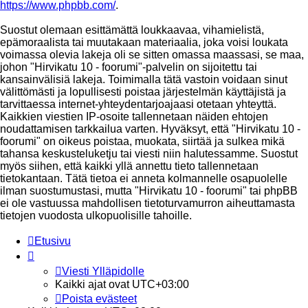
https://www.phpbb.com/
.
Suostut olemaan esittämättä loukkaavaa, vihamielistä,
epämoraalista tai muutakaan materiaalia, joka voisi loukata
voimassa olevia lakeja oli se sitten omassa maassasi, se maa,
johon "Hirvikatu 10 - foorumi"-palvelin on sijoitettu tai
kansainvälisiä lakeja. Toimimalla tätä vastoin voidaan sinut
välittömästi ja lopullisesti poistaa järjestelmän käyttäjistä ja
tarvittaessa internet-yhteydentarjoajaasi otetaan yhteyttä.
Kaikkien viestien IP-osoite tallennetaan näiden ehtojen
noudattamisen tarkkailua varten. Hyväksyt, että "Hirvikatu 10 -
foorumi" on oikeus poistaa, muokata, siirtää ja sulkea mikä
tahansa keskusteluketju tai viesti niin halutessamme. Suostut
myös siihen, että kaikki yllä annettu tieto tallennetaan
tietokantaan. Tätä tietoa ei anneta kolmannelle osapuolelle
ilman suostumustasi, mutta "Hirvikatu 10 - foorumi" tai phpBB
ei ole vastuussa mahdollisen tietoturvamurron aiheuttamasta
tietojen vuodosta ulkopuolisille tahoille.
Etusivu
Viesti Ylläpidolle
Kaikki ajat ovat
UTC+03:00
Poista evästeet