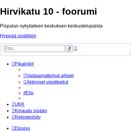
Hirvikatu 10 - foorumi
Pispalan nykytaiteen keskuksen keskustelupalsta
Hyppää sisältöön
Tarkennettu
Etsi
haku
Pikalinkit
Vastaamattomat aiheet
Aktiiviset viestiketjut
Etsi
UKK
Kirjaudu sisään
Rekisteröidy
Etusivu