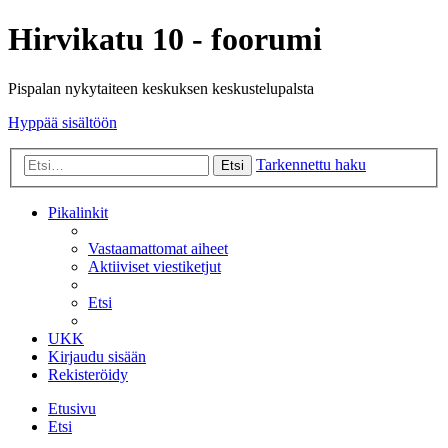
Hirvikatu 10 - foorumi
Pispalan nykytaiteen keskuksen keskustelupalsta
Hyppää sisältöön
Tarkennettu haku
Etsi
Pikalinkit
Vastaamattomat aiheet
Aktiiviset viestiketjut
Etsi
UKK
Kirjaudu sisään
Rekisteröidy
Etusivu
Etsi