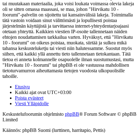
tai muutakaan materiaalia, joka voisi loukata voimassa olevia lakeja
oli se sitten omassa maassasi, se maa, johon "Hirvikatu 10 -
foorumi"-palvelin on sijoitettu tai kansainvälisiä lakeja. Toimimalla
tätä vastoin voidaan sinut välittömästi ja lopullisesti poistaa
järjestelmän käyttäjistä ja tarvittaessa internet-yhteydentarjoajaasi
otetaan yhteyttä. Kaikkien viestien IP-osoite tallennetaan näiden
ehtojen noudattamisen tarkkailua varten. Hyväksyt, että "Hirvikatu
10 - foorumi" on oikeus poistaa, muokata, siirtää ja sulkea mikä
tahansa keskusteluketju tai viesti niin halutessamme. Suostut myös
siihen, että kaikki yllä annettu tieto tallennetaan tietokantaan. Tätä
tietoa ei anneta kolmannelle osapuolelle ilman suostumustasi, mutta
"Hirvikatu 10 - foorumi" tai phpBB ei ole vastuussa mahdollisen
tietoturvamurron aiheuttamasta tietojen vuodosta ulkopuolisille
tahoille.
Etusivu
Kaikki ajat ovat
UTC+03:00
Poista evästeet
Viesti Ylläpidolle
Keskustelufoorumin ohjelmisto
phpBB
® Forum Software © phpBB
Limited
Käännös: phpBB Suomi (lurttinen, harritapio, Pettis)