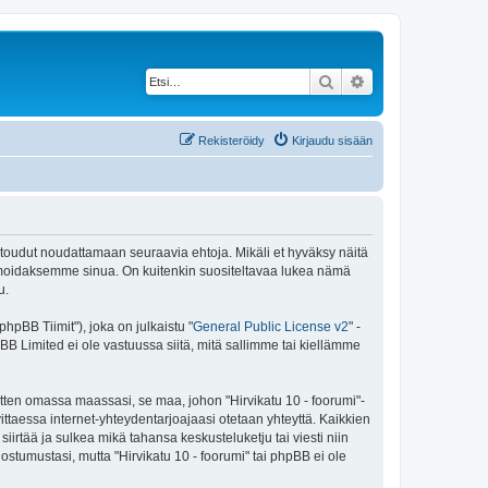
Etsi
Tarkennettu haku
Rekisteröidy
Kirjaudu sisään
 sitoudut noudattamaan seuraavia ehtoja. Mikäli et hyväksy näitä
ormoidaksemme sinua. On kuitenkin suositeltavaa lukea nämä
u.
pBB Tiimit"), joka on julkaistu "
General Public License v2
" -
BB Limited ei ole vastuussa siitä, mitä sallimme tai kiellämme
itten omassa maassasi, se maa, johon "Hirvikatu 10 - foorumi"-
arvittaessa internet-yhteydentarjoajaasi otetaan yhteyttä. Kaikkien
iirtää ja sulkea mikä tahansa keskusteluketju tai viesti niin
ostumustasi, mutta "Hirvikatu 10 - foorumi" tai phpBB ei ole