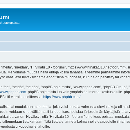
rumi
skustelupalsta
 "meitä", "meidän", "Hirvikatu 10 - foorumi", "https://www.hirvikatu10.net/foorumi"),
"-palvelua. Me voimme muuttaa näitä ehtoja koska tahansa ja teemme parhaamme inf
ttö vaatii että hyväksyt nämä ehdot siinä muodossa, kuin ne on päivitetty tai korjatt
"he", "heidät", "heidän", "phpBB-ohjelmisto", "www.phpbb.com", "phpBB Group", "ph
www.phpbb.com
. phpBB-ohjelmisto luo vain ympäristön internet-keskustelulle. php
BB:stä vieraile osoitteessa:
https://www.phpbb.com/
.
lista tai muutakaan materiaalia, joka voisi loukata voimassa olevia lakeja oli se s
vastoin voidaan sinut välittömästi ja lopullisesti poistaa järjestelmän käyttäjistä ja t
kkailua varten. Hyväksyt, että "Hirvikatu 10 - foorumi" on oikeus poistaa, muokata, s
to tallennetaan tietokantaan. Tätä tietoa ei anneta kolmannelle osapuolelle ilman su
uodosta ulkopuolisille tahoille.