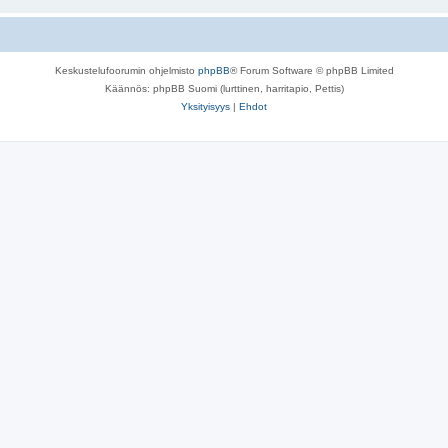
Keskustelufoorumin ohjelmisto
phpBB
® Forum Software © phpBB Limited
Käännös: phpBB Suomi (lurttinen, harritapio, Pettis)
Yksityisyys
|
Ehdot