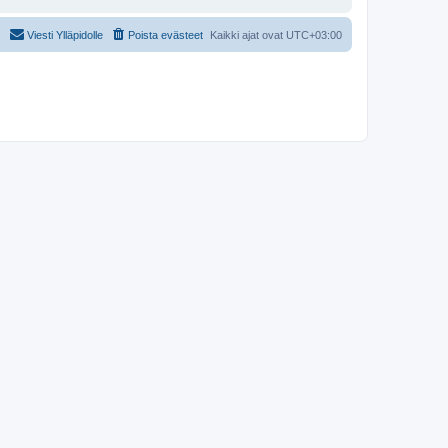
Viesti Ylläpidolle
Poista evästeet
Kaikki ajat ovat
UTC+03:00