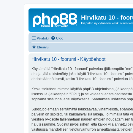
Hirvikatu 10 - foo
Pispalan nykytaiteen keskuksen ke
Pikalinkit
UKK
Etusivu
Hirvikatu 10 - foorumi - Käyttöehdot
Käyttämällä "Hirvikatu 10 - foorumi" palvelua (jälkeenpäin "me",
ehtoja, älä rekisteröidy ja/tai käytä "Hirvikatu 10 - foorumi
ehdot säännöllisesti, koska "Hirvikatu 10 - foorumi"-palvelun käy
Keskustelufoorumimme käyttää phpBB-ohjelmistoa, (jälkeenpäin 
lisenssillä (jälkeenpäin "GPL") ja se voidaan ladata osoitteesta
sopivana sisältönä ja/tai käytöksenä. Saadaksesi lisätietoa php
Suostut olemaan esittämättä loukkaavaa, vihamielistä, epämoraa
palvelin on sijoitettu tai kansainvälisiä lakeja. Toimimalla tätä 
viestien IP-osoite tallennetaan näiden ehtojen noudattamisen tar
halutessamme. Suostut myös siihen, että kaikki yllä annettu tie
vastuussa mahdollisen tietoturvamurron aiheuttamasta tietojen v