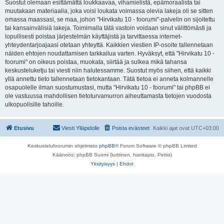
Suostut olemaan esittämättä loukkaavaa, vihamielistä, epämoraalista tai
muutakaan materiaalia, joka voisi loukata voimassa olevia lakeja oli se sitten
omassa maassasi, se maa, johon "Hirvikatu 10 - foorumi"-palvelin on sijoitettu
tai kansainvälisiä lakeja. Toimimalla tätä vastoin voidaan sinut välittömästi ja
lopullisesti poistaa järjestelmän käyttäjistä ja tarvittaessa internet-
yhteydentarjoajaasi otetaan yhteyttä. Kaikkien viestien IP-osoite tallennetaan
näiden ehtojen noudattamisen tarkkailua varten. Hyväksyt, että "Hirvikatu 10 -
foorumi" on oikeus poistaa, muokata, siirtää ja sulkea mikä tahansa
keskusteluketju tai viesti niin halutessamme. Suostut myös siihen, että kaikki
yllä annettu tieto tallennetaan tietokantaan. Tätä tietoa ei anneta kolmannelle
osapuolelle ilman suostumustasi, mutta "Hirvikatu 10 - foorumi" tai phpBB ei
ole vastuussa mahdollisen tietoturvamurron aiheuttamasta tietojen vuodosta
ulkopuolisille tahoille.
Etusivu
Viesti Ylläpidolle
Poista evästeet
Kaikki ajat ovat
UTC+03:00
Keskustelufoorumin ohjelmisto
phpBB
® Forum Software © phpBB Limited
Käännös: phpBB Suomi (lurttinen, harritapio, Pettis)
Yksityisyys
|
Ehdot