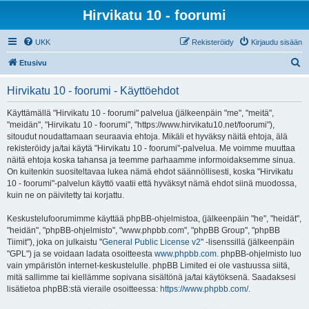
Hirvikatu 10 - foorumi
UKK
Rekisteröidy
Kirjaudu sisään
E
Etusivu
t
Hirvikatu 10 - foorumi - Käyttöehdot
s
i
Käyttämällä "Hirvikatu 10 - foorumi" palvelua (jälkeenpäin "me", "meitä",
"meidän", "Hirvikatu 10 - foorumi", "https://www.hirvikatu10.net/foorumi"),
sitoudut noudattamaan seuraavia ehtoja. Mikäli et hyväksy näitä ehtoja, älä
rekisteröidy ja/tai käytä "Hirvikatu 10 - foorumi"-palvelua. Me voimme muuttaa
näitä ehtoja koska tahansa ja teemme parhaamme informoidaksemme sinua.
On kuitenkin suositeltavaa lukea nämä ehdot säännöllisesti, koska "Hirvikatu
10 - foorumi"-palvelun käyttö vaatii että hyväksyt nämä ehdot siinä muodossa,
kuin ne on päivitetty tai korjattu.
Keskustelufoorumimme käyttää phpBB-ohjelmistoa, (jälkeenpäin "he", "heidät",
"heidän", "phpBB-ohjelmisto", "www.phpbb.com", "phpBB Group", "phpBB
Tiimit"), joka on julkaistu "
General Public License v2
" -lisenssillä (jälkeenpäin
"GPL") ja se voidaan ladata osoitteesta
www.phpbb.com
. phpBB-ohjelmisto luo
vain ympäristön internet-keskustelulle. phpBB Limited ei ole vastuussa siitä,
mitä sallimme tai kiellämme sopivana sisältönä ja/tai käytöksenä. Saadaksesi
lisätietoa phpBB:stä vieraile osoitteessa:
https://www.phpbb.com/
.