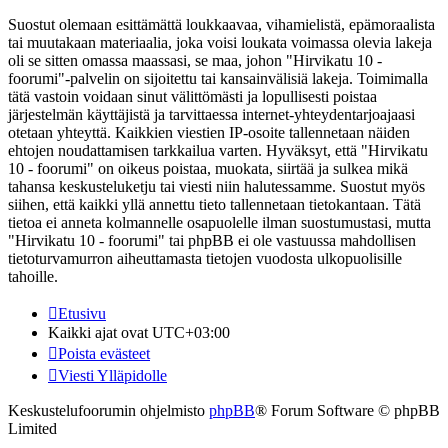
Suostut olemaan esittämättä loukkaavaa, vihamielistä, epämoraalista
tai muutakaan materiaalia, joka voisi loukata voimassa olevia lakeja
oli se sitten omassa maassasi, se maa, johon "Hirvikatu 10 -
foorumi"-palvelin on sijoitettu tai kansainvälisiä lakeja. Toimimalla
tätä vastoin voidaan sinut välittömästi ja lopullisesti poistaa
järjestelmän käyttäjistä ja tarvittaessa internet-yhteydentarjoajaasi
otetaan yhteyttä. Kaikkien viestien IP-osoite tallennetaan näiden
ehtojen noudattamisen tarkkailua varten. Hyväksyt, että "Hirvikatu
10 - foorumi" on oikeus poistaa, muokata, siirtää ja sulkea mikä
tahansa keskusteluketju tai viesti niin halutessamme. Suostut myös
siihen, että kaikki yllä annettu tieto tallennetaan tietokantaan. Tätä
tietoa ei anneta kolmannelle osapuolelle ilman suostumustasi, mutta
"Hirvikatu 10 - foorumi" tai phpBB ei ole vastuussa mahdollisen
tietoturvamurron aiheuttamasta tietojen vuodosta ulkopuolisille
tahoille.
Etusivu
Kaikki ajat ovat
UTC+03:00
Poista evästeet
Viesti Ylläpidolle
Keskustelufoorumin ohjelmisto
phpBB
® Forum Software © phpBB
Limited