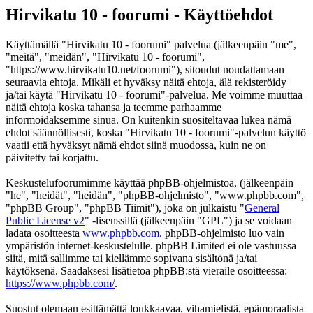
Hirvikatu 10 - foorumi - Käyttöehdot
Käyttämällä "Hirvikatu 10 - foorumi" palvelua (jälkeenpäin "me",
"meitä", "meidän", "Hirvikatu 10 - foorumi",
"https://www.hirvikatu10.net/foorumi"), sitoudut noudattamaan
seuraavia ehtoja. Mikäli et hyväksy näitä ehtoja, älä rekisteröidy
ja/tai käytä "Hirvikatu 10 - foorumi"-palvelua. Me voimme muuttaa
näitä ehtoja koska tahansa ja teemme parhaamme
informoidaksemme sinua. On kuitenkin suositeltavaa lukea nämä
ehdot säännöllisesti, koska "Hirvikatu 10 - foorumi"-palvelun käyttö
vaatii että hyväksyt nämä ehdot siinä muodossa, kuin ne on
päivitetty tai korjattu.
Keskustelufoorumimme käyttää phpBB-ohjelmistoa, (jälkeenpäin
"he", "heidät", "heidän", "phpBB-ohjelmisto", "www.phpbb.com",
"phpBB Group", "phpBB Tiimit"), joka on julkaistu "
General
Public License v2
" -lisenssillä (jälkeenpäin "GPL") ja se voidaan
ladata osoitteesta
www.phpbb.com
. phpBB-ohjelmisto luo vain
ympäristön internet-keskustelulle. phpBB Limited ei ole vastuussa
siitä, mitä sallimme tai kiellämme sopivana sisältönä ja/tai
käytöksenä. Saadaksesi lisätietoa phpBB:stä vieraile osoitteessa:
https://www.phpbb.com/
.
Suostut olemaan esittämättä loukkaavaa, vihamielistä, epämoraalista