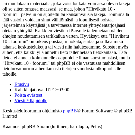
tai muutakaan materiaalia, joka voisi loukata voimassa olevia lakeja
oli se sitten omassa maassasi, se maa, johon "Hirvikatu 10 -
foorumi"-palvelin on sijoitettu tai kansainvälisiä lakeja. Toimimalla
tätä vastoin voidaan sinut välittömästi ja lopullisesti poistaa
järjestelmän käyttäjistä ja tarvittaessa internet-yhteydentarjoajaasi
otetaan yhteyttä. Kaikkien viestien IP-osoite tallennetaan näiden
ehtojen noudattamisen tarkkailua varten. Hyväksyt, että "Hirvikatu
10 - foorumi" on oikeus poistaa, muokata, siirtää ja sulkea mikä
tahansa keskusteluketju tai viesti niin halutessamme. Suostut myös
siihen, että kaikki yllä annettu tieto tallennetaan tietokantaan. Tätä
tietoa ei anneta kolmannelle osapuolelle ilman suostumustasi, mutta
"Hirvikatu 10 - foorumi" tai phpBB ei ole vastuussa mahdollisen
tietoturvamurron aiheuttamasta tietojen vuodosta ulkopuolisille
tahoille.
Etusivu
Kaikki ajat ovat
UTC+03:00
Poista evästeet
Viesti Ylläpidolle
Keskustelufoorumin ohjelmisto
phpBB
® Forum Software © phpBB
Limited
Käännös: phpBB Suomi (lurttinen, harritapio, Pettis)