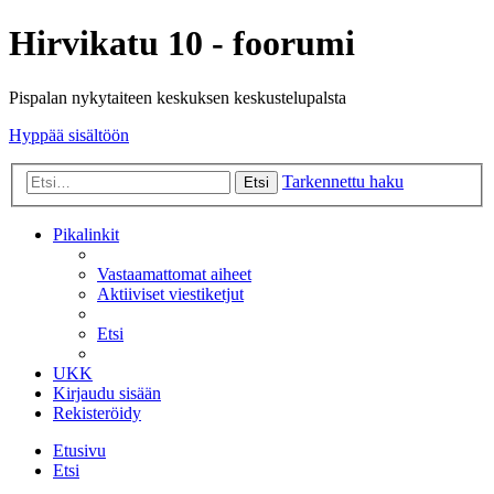
Hirvikatu 10 - foorumi
Pispalan nykytaiteen keskuksen keskustelupalsta
Hyppää sisältöön
Tarkennettu haku
Etsi
Pikalinkit
Vastaamattomat aiheet
Aktiiviset viestiketjut
Etsi
UKK
Kirjaudu sisään
Rekisteröidy
Etusivu
Etsi