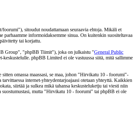
/foorumi"), sitoudut noudattamaan seuraavia ehtoja. Mikäli et
eemme parhaamme informoidaksemme sinua. On kuitenkin suositeltavaa
ivitetty tai korjattu.
 Group", "phpBB Tiimit"), joka on julkaistu "
General Public
t-keskustelulle. phpBB Limited ei ole vastuussa siitä, mitä sallimme
se sitten omassa maassasi, se maa, johon "Hirvikatu 10 - foorumi"-
 ja tarvittaessa internet-yhteydentarjoajaasi otetaan yhteyttä. Kaikkien
ata, siirtää ja sulkea mikä tahansa keskusteluketju tai viesti niin
an suostumustasi, mutta "Hirvikatu 10 - foorumi" tai phpBB ei ole