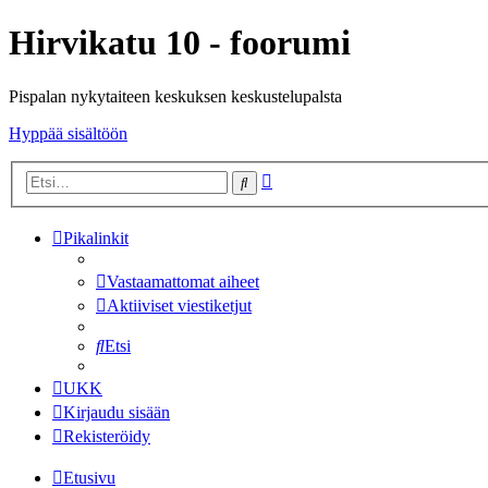
Hirvikatu 10 - foorumi
Pispalan nykytaiteen keskuksen keskustelupalsta
Hyppää sisältöön
Tarkennettu
Etsi
haku
Pikalinkit
Vastaamattomat aiheet
Aktiiviset viestiketjut
Etsi
UKK
Kirjaudu sisään
Rekisteröidy
Etusivu