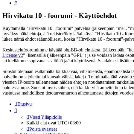
Etsi
Hirvikatu 10 - foorumi - Käyttöehdot
Käyttämällä "Hirvikatu 10 - foorumi" palvelua (jälkeenpäin "me", "me
hyväksy näitä ehtoja, älä rekisteröidy ja/tai käytä "Hirvikatu 10 -
lukea nämä ehdot säännöllisesti, koska "Hirvikatu 10 - foorumi"-palvel
Keskustelufoorumimme käyttää phpBB-ohjelmistoa, (jälkeenpäin "he
License v2
" -lisenssillä (jälkeenpäin "GPL") ja se voidaan ladata osoi
tai kiellämme sopivana sisältönä ja/tai käytöksenä. Saadaksesi lisätiet
Suostut olemaan esittämättä loukkaavaa, vihamielistä, epämoraalista ta
palvelin on sijoitettu tai kansainvälisiä lakeja. Toimimalla tätä vastoin 
viestien IP-osoite tallennetaan näiden ehtojen noudattamisen tarkkailua
halutessamme. Suostut myös siihen, että kaikki yllä annettu tieto tall
vastuussa mahdollisen tietoturvamurron aiheuttamasta tietojen vuodosta
Etusivu
Viesti Ylläpidolle
Kaikki ajat ovat
UTC+03:00
Poista evästeet