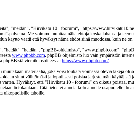
itä", "meidän", "Hirvikatu 10 - foorumi", "https://www.hirvikatu10.net
 foorumi"-palvelua. Me voimme muuttaa näitä ehtoja koska tahansa ja t
un käyttö vaatii että hyväksyt nämä ehdot siinä muodossa, kuin ne on pä
", "heidät", "heidän", "phpBB-ohjelmisto", "www.phpbb.com", "phpBB
tteesta
www.phpbb.com
. phpBB-ohjelmisto luo vain ympäristön interne
oa phpBB:stä vieraile osoitteessa:
https://www.phpbb.com/
.
i muutakaan materiaalia, joka voisi loukata voimassa olevia lakeja oli 
voidaan sinut välittömästi ja lopullisesti poistaa järjestelmän käyttäjistä
 varten. Hyväksyt, että "Hirvikatu 10 - foorumi" on oikeus poistaa, muok
ennetaan tietokantaan. Tätä tietoa ei anneta kolmannelle osapuolelle ilm
 ulkopuolisille tahoille.