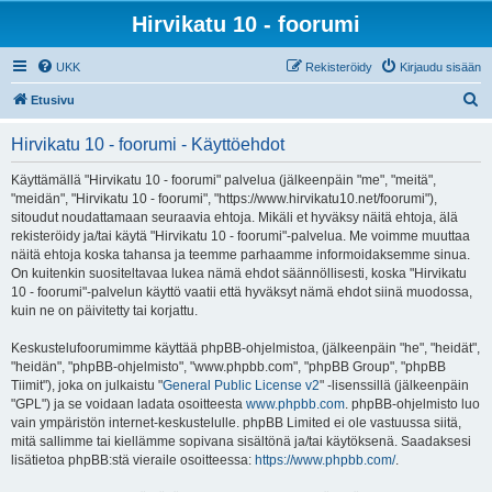
Hirvikatu 10 - foorumi
UKK
Rekisteröidy
Kirjaudu sisään
E
Etusivu
t
Hirvikatu 10 - foorumi - Käyttöehdot
s
i
Käyttämällä "Hirvikatu 10 - foorumi" palvelua (jälkeenpäin "me", "meitä",
"meidän", "Hirvikatu 10 - foorumi", "https://www.hirvikatu10.net/foorumi"),
sitoudut noudattamaan seuraavia ehtoja. Mikäli et hyväksy näitä ehtoja, älä
rekisteröidy ja/tai käytä "Hirvikatu 10 - foorumi"-palvelua. Me voimme muuttaa
näitä ehtoja koska tahansa ja teemme parhaamme informoidaksemme sinua.
On kuitenkin suositeltavaa lukea nämä ehdot säännöllisesti, koska "Hirvikatu
10 - foorumi"-palvelun käyttö vaatii että hyväksyt nämä ehdot siinä muodossa,
kuin ne on päivitetty tai korjattu.
Keskustelufoorumimme käyttää phpBB-ohjelmistoa, (jälkeenpäin "he", "heidät",
"heidän", "phpBB-ohjelmisto", "www.phpbb.com", "phpBB Group", "phpBB
Tiimit"), joka on julkaistu "
General Public License v2
" -lisenssillä (jälkeenpäin
"GPL") ja se voidaan ladata osoitteesta
www.phpbb.com
. phpBB-ohjelmisto luo
vain ympäristön internet-keskustelulle. phpBB Limited ei ole vastuussa siitä,
mitä sallimme tai kiellämme sopivana sisältönä ja/tai käytöksenä. Saadaksesi
lisätietoa phpBB:stä vieraile osoitteessa:
https://www.phpbb.com/
.