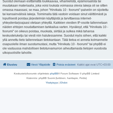
Suostut olemaan esittämättä loukkaavaa, vihamielistä, epämoraalista tai
muutakaan materiaalia, joka voisi loukata voimassa olevia lakeja oli se sitten
omassa maassasi, se maa, johon "Hirvikatu 10 - foorumi"-palvelin on sijoitettu
tai kansainvälisiä lakeja. Toimimalla tätä vastoin voidaan sinut välittömästi ja
lopullisesti poistaa järjestelmän käyttäjistä ja tarvittaessa internet-
yhteydentarjoajaasi otetaan yhteyttä. Kaikkien viestien IP-osoite tallennetaan
näiden ehtojen noudattamisen tarkkailua varten. Hyväksyt, että "Hirvikatu 10 -
foorumi" on oikeus poistaa, muokata, siirtää ja sulkea mikä tahansa
keskusteluketju tai viesti niin halutessamme. Suostut myös siihen, että kaikki
yllä annettu tieto tallennetaan tietokantaan. Tätä tietoa ei anneta kolmannelle
osapuolelle ilman suostumustasi, mutta "Hirvikatu 10 - foorumi" tai phpBB ei
ole vastuussa mahdollisen tietoturvamurron aiheuttamasta tietojen vuodosta
ulkopuolisille tahoille.
Etusivu
Viesti Ylläpidolle
Poista evästeet
Kaikki ajat ovat
UTC+03:00
Keskustelufoorumin ohjelmisto
phpBB
® Forum Software © phpBB Limited
Käännös: phpBB Suomi (lurttinen, harritapio, Pettis)
Yksityisyys
|
Ehdot