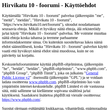
Hirvikatu 10 - foorumi - Käyttöehdot
Käyttämällä "Hirvikatu 10 - foorumi" palvelua (jälkeenpäin "me",
"meitä", "meidän", "Hirvikatu 10 - foorumi",
"https://www.hirvikatu10.net/foorumi"), sitoudut noudattamaan
seuraavia ehtoja. Mikäli et hyväksy näitä ehtoja, älä rekisteröidy
ja/tai käytä "Hirvikatu 10 - foorumi"-palvelua. Me voimme muuttaa
näitä ehtoja koska tahansa ja teemme parhaamme
informoidaksemme sinua. On kuitenkin suositeltavaa lukea nämä
ehdot säännöllisesti, koska "Hirvikatu 10 - foorumi"-palvelun käyttö
vaatii että hyväksyt nämä ehdot siinä muodossa, kuin ne on
päivitetty tai korjattu.
Keskustelufoorumimme käyttää phpBB-ohjelmistoa, (jälkeenpäin
"he", "heidät", "heidän", "phpBB-ohjelmisto", "www.phpbb.com",
"phpBB Group", "phpBB Tiimit"), joka on julkaistu "
General
Public License v2
" -lisenssillä (jälkeenpäin "GPL") ja se voidaan
ladata osoitteesta
www.phpbb.com
. phpBB-ohjelmisto luo vain
ympäristön internet-keskustelulle. phpBB Limited ei ole vastuussa
siitä, mitä sallimme tai kiellämme sopivana sisältönä ja/tai
käytöksenä. Saadaksesi lisätietoa phpBB:stä vieraile osoitteessa:
https://www.phpbb.com/
.
Suostut olemaan esittämättä loukkaavaa, vihamielistä, epämoraalista