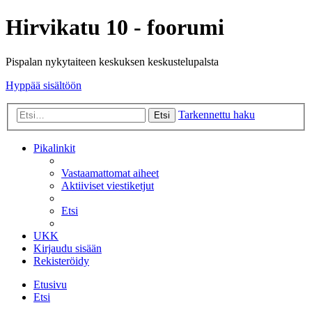
Hirvikatu 10 - foorumi
Pispalan nykytaiteen keskuksen keskustelupalsta
Hyppää sisältöön
Tarkennettu haku
Etsi
Pikalinkit
Vastaamattomat aiheet
Aktiiviset viestiketjut
Etsi
UKK
Kirjaudu sisään
Rekisteröidy
Etusivu
Etsi