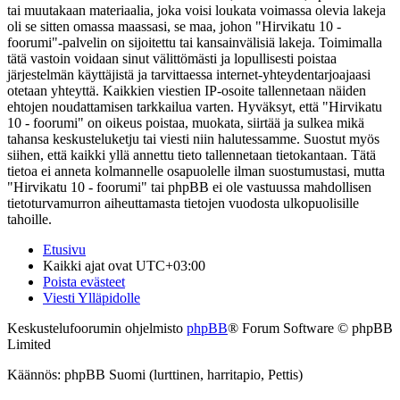
tai muutakaan materiaalia, joka voisi loukata voimassa olevia lakeja
oli se sitten omassa maassasi, se maa, johon "Hirvikatu 10 -
foorumi"-palvelin on sijoitettu tai kansainvälisiä lakeja. Toimimalla
tätä vastoin voidaan sinut välittömästi ja lopullisesti poistaa
järjestelmän käyttäjistä ja tarvittaessa internet-yhteydentarjoajaasi
otetaan yhteyttä. Kaikkien viestien IP-osoite tallennetaan näiden
ehtojen noudattamisen tarkkailua varten. Hyväksyt, että "Hirvikatu
10 - foorumi" on oikeus poistaa, muokata, siirtää ja sulkea mikä
tahansa keskusteluketju tai viesti niin halutessamme. Suostut myös
siihen, että kaikki yllä annettu tieto tallennetaan tietokantaan. Tätä
tietoa ei anneta kolmannelle osapuolelle ilman suostumustasi, mutta
"Hirvikatu 10 - foorumi" tai phpBB ei ole vastuussa mahdollisen
tietoturvamurron aiheuttamasta tietojen vuodosta ulkopuolisille
tahoille.
Etusivu
Kaikki ajat ovat
UTC+03:00
Poista evästeet
Viesti Ylläpidolle
Keskustelufoorumin ohjelmisto
phpBB
® Forum Software © phpBB
Limited
Käännös: phpBB Suomi (lurttinen, harritapio, Pettis)