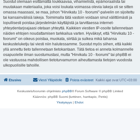
Suostut olemaan esittämättä loukkaavaa, vihamielistä, epämoraalista tai
muutakaan materiaalia, joka voisi loukata voimassa olevia lakeja oli se sitten
omassa maassasi, se maa, johon "Hirvikatu 10 - foorumi"-palvelin on sijoitettu
tai kansainvälisiä lakeja. Toimimalla tätä vastoin voidaan sinut välittömästi ja
lopullisesti poistaa järjestelmän käyttäjistä ja tarvittaessa internet-
yhteydentarjoajaasi otetaan yhteyttä. Kaikkien viestien IP-osoite tallennetaan
näiden ehtojen noudattamisen tarkkailua varten. Hyväksyt, että "Hirvikatu 10 -
foorumi" on oikeus poistaa, muokata, siirtää ja sulkea mikä tahansa
keskusteluketju tai viesti niin halutessamme. Suostut myös siihen, että kaikki
yllä annettu tieto tallennetaan tietokantaan. Tätä tietoa ei anneta kolmannelle
osapuolelle ilman suostumustasi, mutta "Hirvikatu 10 - foorumi" tai phpBB ei
ole vastuussa mahdollisen tietoturvamurron aiheuttamasta tietojen vuodosta
ulkopuolisille tahoille.
Etusivu
Viesti Ylläpidolle
Poista evästeet
Kaikki ajat ovat
UTC+03:00
Keskustelufoorumin ohjelmisto
phpBB
® Forum Software © phpBB Limited
Käännös: phpBB Suomi (lurttinen, harritapio, Pettis)
Yksityisyys
|
Ehdot