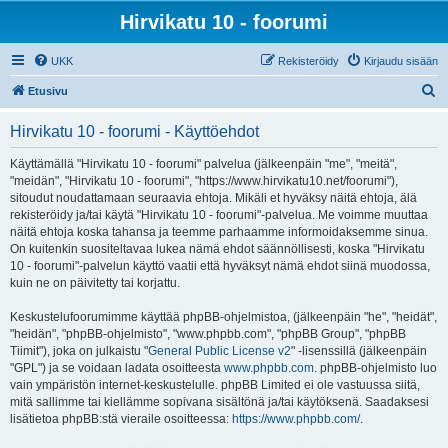
Hirvikatu 10 - foorumi
UKK
Rekisteröidy
Kirjaudu sisään
E
Etusivu
t
Hirvikatu 10 - foorumi - Käyttöehdot
s
i
Käyttämällä "Hirvikatu 10 - foorumi" palvelua (jälkeenpäin "me", "meitä",
"meidän", "Hirvikatu 10 - foorumi", "https://www.hirvikatu10.net/foorumi"),
sitoudut noudattamaan seuraavia ehtoja. Mikäli et hyväksy näitä ehtoja, älä
rekisteröidy ja/tai käytä "Hirvikatu 10 - foorumi"-palvelua. Me voimme muuttaa
näitä ehtoja koska tahansa ja teemme parhaamme informoidaksemme sinua.
On kuitenkin suositeltavaa lukea nämä ehdot säännöllisesti, koska "Hirvikatu
10 - foorumi"-palvelun käyttö vaatii että hyväksyt nämä ehdot siinä muodossa,
kuin ne on päivitetty tai korjattu.
Keskustelufoorumimme käyttää phpBB-ohjelmistoa, (jälkeenpäin "he", "heidät",
"heidän", "phpBB-ohjelmisto", "www.phpbb.com", "phpBB Group", "phpBB
Tiimit"), joka on julkaistu "
General Public License v2
" -lisenssillä (jälkeenpäin
"GPL") ja se voidaan ladata osoitteesta
www.phpbb.com
. phpBB-ohjelmisto luo
vain ympäristön internet-keskustelulle. phpBB Limited ei ole vastuussa siitä,
mitä sallimme tai kiellämme sopivana sisältönä ja/tai käytöksenä. Saadaksesi
lisätietoa phpBB:stä vieraile osoitteessa:
https://www.phpbb.com/
.