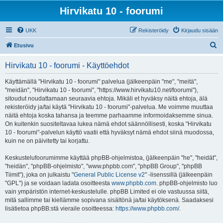
Hirvikatu 10 - foorumi
UKK
Rekisteröidy
Kirjaudu sisään
E
Etusivu
t
Hirvikatu 10 - foorumi - Käyttöehdot
s
i
Käyttämällä "Hirvikatu 10 - foorumi" palvelua (jälkeenpäin "me", "meitä",
"meidän", "Hirvikatu 10 - foorumi", "https://www.hirvikatu10.net/foorumi"),
sitoudut noudattamaan seuraavia ehtoja. Mikäli et hyväksy näitä ehtoja, älä
rekisteröidy ja/tai käytä "Hirvikatu 10 - foorumi"-palvelua. Me voimme muuttaa
näitä ehtoja koska tahansa ja teemme parhaamme informoidaksemme sinua.
On kuitenkin suositeltavaa lukea nämä ehdot säännöllisesti, koska "Hirvikatu
10 - foorumi"-palvelun käyttö vaatii että hyväksyt nämä ehdot siinä muodossa,
kuin ne on päivitetty tai korjattu.
Keskustelufoorumimme käyttää phpBB-ohjelmistoa, (jälkeenpäin "he", "heidät",
"heidän", "phpBB-ohjelmisto", "www.phpbb.com", "phpBB Group", "phpBB
Tiimit"), joka on julkaistu "
General Public License v2
" -lisenssillä (jälkeenpäin
"GPL") ja se voidaan ladata osoitteesta
www.phpbb.com
. phpBB-ohjelmisto luo
vain ympäristön internet-keskustelulle. phpBB Limited ei ole vastuussa siitä,
mitä sallimme tai kiellämme sopivana sisältönä ja/tai käytöksenä. Saadaksesi
lisätietoa phpBB:stä vieraile osoitteessa:
https://www.phpbb.com/
.