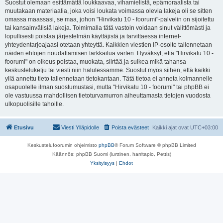
Suostut olemaan esittämättä loukkaavaa, vihamielistä, epämoraalista tai
muutakaan materiaalia, joka voisi loukata voimassa olevia lakeja oli se sitten
omassa maassasi, se maa, johon "Hirvikatu 10 - foorumi"-palvelin on sijoitettu
tai kansainvälisiä lakeja. Toimimalla tätä vastoin voidaan sinut välittömästi ja
lopullisesti poistaa järjestelmän käyttäjistä ja tarvittaessa internet-
yhteydentarjoajaasi otetaan yhteyttä. Kaikkien viestien IP-osoite tallennetaan
näiden ehtojen noudattamisen tarkkailua varten. Hyväksyt, että "Hirvikatu 10 -
foorumi" on oikeus poistaa, muokata, siirtää ja sulkea mikä tahansa
keskusteluketju tai viesti niin halutessamme. Suostut myös siihen, että kaikki
yllä annettu tieto tallennetaan tietokantaan. Tätä tietoa ei anneta kolmannelle
osapuolelle ilman suostumustasi, mutta "Hirvikatu 10 - foorumi" tai phpBB ei
ole vastuussa mahdollisen tietoturvamurron aiheuttamasta tietojen vuodosta
ulkopuolisille tahoille.
Etusivu
Viesti Ylläpidolle
Poista evästeet
Kaikki ajat ovat
UTC+03:00
Keskustelufoorumin ohjelmisto
phpBB
® Forum Software © phpBB Limited
Käännös: phpBB Suomi (lurttinen, harritapio, Pettis)
Yksityisyys
|
Ehdot