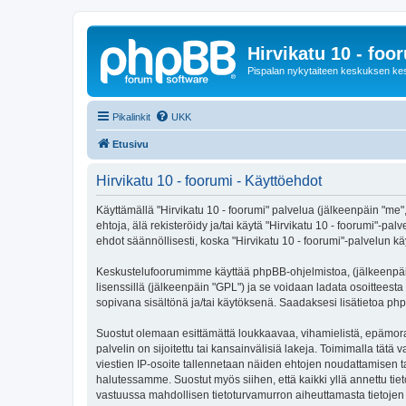
Hirvikatu 10 - foo
Pispalan nykytaiteen keskuksen ke
Pikalinkit
UKK
Etusivu
Hirvikatu 10 - foorumi - Käyttöehdot
Käyttämällä "Hirvikatu 10 - foorumi" palvelua (jälkeenpäin "me",
ehtoja, älä rekisteröidy ja/tai käytä "Hirvikatu 10 - foorumi
ehdot säännöllisesti, koska "Hirvikatu 10 - foorumi"-palvelun käy
Keskustelufoorumimme käyttää phpBB-ohjelmistoa, (jälkeenpäin 
lisenssillä (jälkeenpäin "GPL") ja se voidaan ladata osoitteesta
sopivana sisältönä ja/tai käytöksenä. Saadaksesi lisätietoa php
Suostut olemaan esittämättä loukkaavaa, vihamielistä, epämoraa
palvelin on sijoitettu tai kansainvälisiä lakeja. Toimimalla tätä 
viestien IP-osoite tallennetaan näiden ehtojen noudattamisen tar
halutessamme. Suostut myös siihen, että kaikki yllä annettu tie
vastuussa mahdollisen tietoturvamurron aiheuttamasta tietojen v