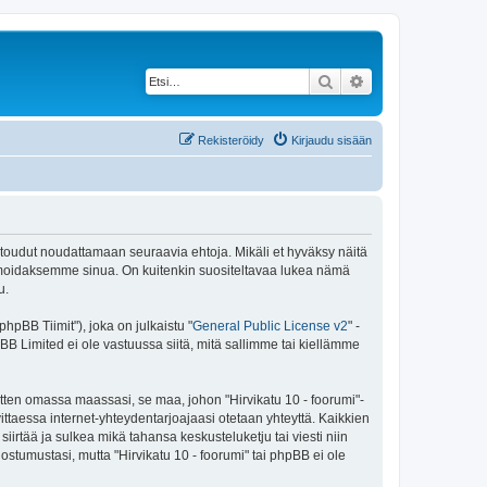
Etsi
Tarkennettu haku
Rekisteröidy
Kirjaudu sisään
 sitoudut noudattamaan seuraavia ehtoja. Mikäli et hyväksy näitä
ormoidaksemme sinua. On kuitenkin suositeltavaa lukea nämä
u.
pBB Tiimit"), joka on julkaistu "
General Public License v2
" -
BB Limited ei ole vastuussa siitä, mitä sallimme tai kiellämme
itten omassa maassasi, se maa, johon "Hirvikatu 10 - foorumi"-
arvittaessa internet-yhteydentarjoajaasi otetaan yhteyttä. Kaikkien
iirtää ja sulkea mikä tahansa keskusteluketju tai viesti niin
ostumustasi, mutta "Hirvikatu 10 - foorumi" tai phpBB ei ole