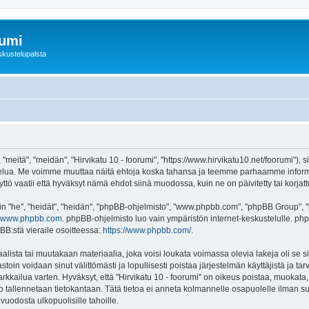
rumi
skustelupalsta
 "meitä", "meidän", "Hirvikatu 10 - foorumi", "https://www.hirvikatu10.net/foorumi"),
"-palvelua. Me voimme muuttaa näitä ehtoja koska tahansa ja teemme parhaamme inf
ttö vaatii että hyväksyt nämä ehdot siinä muodossa, kuin ne on päivitetty tai korjatt
"he", "heidät", "heidän", "phpBB-ohjelmisto", "www.phpbb.com", "phpBB Group", "ph
www.phpbb.com
. phpBB-ohjelmisto luo vain ympäristön internet-keskustelulle. php
BB:stä vieraile osoitteessa:
https://www.phpbb.com/
.
lista tai muutakaan materiaalia, joka voisi loukata voimassa olevia lakeja oli se s
vastoin voidaan sinut välittömästi ja lopullisesti poistaa järjestelmän käyttäjistä ja t
kkailua varten. Hyväksyt, että "Hirvikatu 10 - foorumi" on oikeus poistaa, muokata, s
to tallennetaan tietokantaan. Tätä tietoa ei anneta kolmannelle osapuolelle ilman su
uodosta ulkopuolisille tahoille.