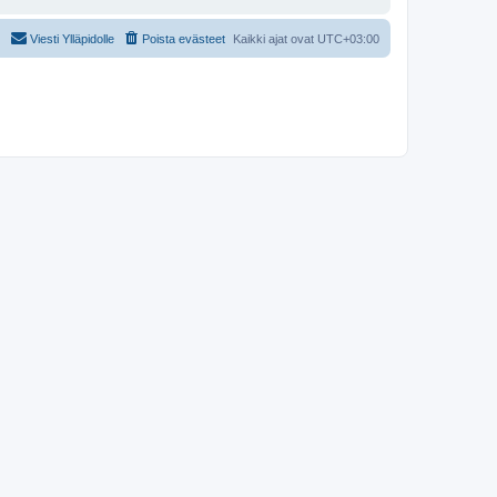
Viesti Ylläpidolle
Poista evästeet
Kaikki ajat ovat
UTC+03:00