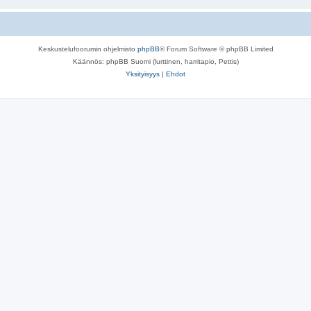
Keskustelufoorumin ohjelmisto
phpBB
® Forum Software © phpBB Limited
Käännös: phpBB Suomi (lurttinen, harritapio, Pettis)
Yksityisyys
|
Ehdot