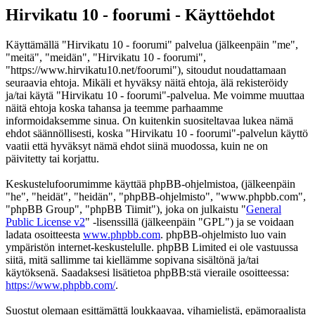
Hirvikatu 10 - foorumi - Käyttöehdot
Käyttämällä "Hirvikatu 10 - foorumi" palvelua (jälkeenpäin "me",
"meitä", "meidän", "Hirvikatu 10 - foorumi",
"https://www.hirvikatu10.net/foorumi"), sitoudut noudattamaan
seuraavia ehtoja. Mikäli et hyväksy näitä ehtoja, älä rekisteröidy
ja/tai käytä "Hirvikatu 10 - foorumi"-palvelua. Me voimme muuttaa
näitä ehtoja koska tahansa ja teemme parhaamme
informoidaksemme sinua. On kuitenkin suositeltavaa lukea nämä
ehdot säännöllisesti, koska "Hirvikatu 10 - foorumi"-palvelun käyttö
vaatii että hyväksyt nämä ehdot siinä muodossa, kuin ne on
päivitetty tai korjattu.
Keskustelufoorumimme käyttää phpBB-ohjelmistoa, (jälkeenpäin
"he", "heidät", "heidän", "phpBB-ohjelmisto", "www.phpbb.com",
"phpBB Group", "phpBB Tiimit"), joka on julkaistu "
General
Public License v2
" -lisenssillä (jälkeenpäin "GPL") ja se voidaan
ladata osoitteesta
www.phpbb.com
. phpBB-ohjelmisto luo vain
ympäristön internet-keskustelulle. phpBB Limited ei ole vastuussa
siitä, mitä sallimme tai kiellämme sopivana sisältönä ja/tai
käytöksenä. Saadaksesi lisätietoa phpBB:stä vieraile osoitteessa:
https://www.phpbb.com/
.
Suostut olemaan esittämättä loukkaavaa, vihamielistä, epämoraalista