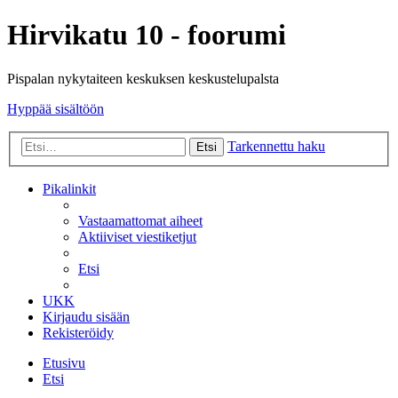
Hirvikatu 10 - foorumi
Pispalan nykytaiteen keskuksen keskustelupalsta
Hyppää sisältöön
Tarkennettu haku
Etsi
Pikalinkit
Vastaamattomat aiheet
Aktiiviset viestiketjut
Etsi
UKK
Kirjaudu sisään
Rekisteröidy
Etusivu
Etsi