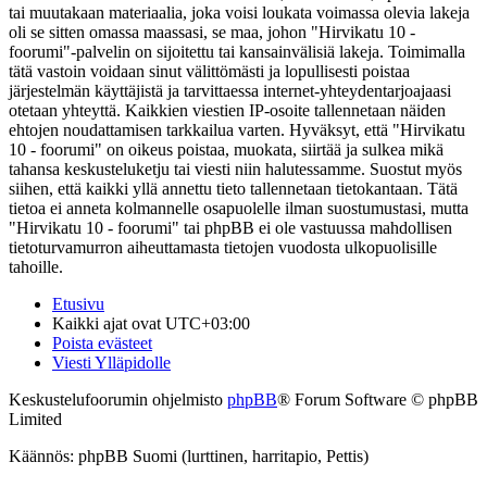
tai muutakaan materiaalia, joka voisi loukata voimassa olevia lakeja
oli se sitten omassa maassasi, se maa, johon "Hirvikatu 10 -
foorumi"-palvelin on sijoitettu tai kansainvälisiä lakeja. Toimimalla
tätä vastoin voidaan sinut välittömästi ja lopullisesti poistaa
järjestelmän käyttäjistä ja tarvittaessa internet-yhteydentarjoajaasi
otetaan yhteyttä. Kaikkien viestien IP-osoite tallennetaan näiden
ehtojen noudattamisen tarkkailua varten. Hyväksyt, että "Hirvikatu
10 - foorumi" on oikeus poistaa, muokata, siirtää ja sulkea mikä
tahansa keskusteluketju tai viesti niin halutessamme. Suostut myös
siihen, että kaikki yllä annettu tieto tallennetaan tietokantaan. Tätä
tietoa ei anneta kolmannelle osapuolelle ilman suostumustasi, mutta
"Hirvikatu 10 - foorumi" tai phpBB ei ole vastuussa mahdollisen
tietoturvamurron aiheuttamasta tietojen vuodosta ulkopuolisille
tahoille.
Etusivu
Kaikki ajat ovat
UTC+03:00
Poista evästeet
Viesti Ylläpidolle
Keskustelufoorumin ohjelmisto
phpBB
® Forum Software © phpBB
Limited
Käännös: phpBB Suomi (lurttinen, harritapio, Pettis)