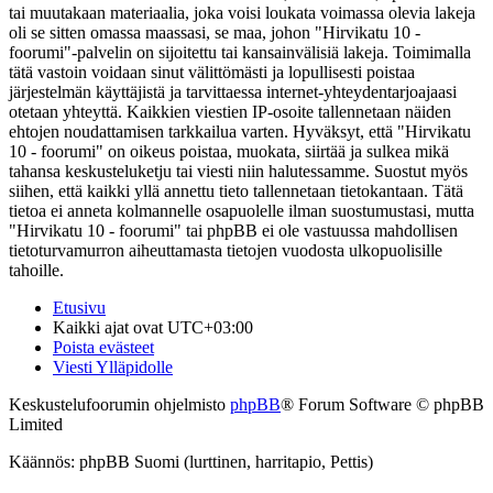
tai muutakaan materiaalia, joka voisi loukata voimassa olevia lakeja
oli se sitten omassa maassasi, se maa, johon "Hirvikatu 10 -
foorumi"-palvelin on sijoitettu tai kansainvälisiä lakeja. Toimimalla
tätä vastoin voidaan sinut välittömästi ja lopullisesti poistaa
järjestelmän käyttäjistä ja tarvittaessa internet-yhteydentarjoajaasi
otetaan yhteyttä. Kaikkien viestien IP-osoite tallennetaan näiden
ehtojen noudattamisen tarkkailua varten. Hyväksyt, että "Hirvikatu
10 - foorumi" on oikeus poistaa, muokata, siirtää ja sulkea mikä
tahansa keskusteluketju tai viesti niin halutessamme. Suostut myös
siihen, että kaikki yllä annettu tieto tallennetaan tietokantaan. Tätä
tietoa ei anneta kolmannelle osapuolelle ilman suostumustasi, mutta
"Hirvikatu 10 - foorumi" tai phpBB ei ole vastuussa mahdollisen
tietoturvamurron aiheuttamasta tietojen vuodosta ulkopuolisille
tahoille.
Etusivu
Kaikki ajat ovat
UTC+03:00
Poista evästeet
Viesti Ylläpidolle
Keskustelufoorumin ohjelmisto
phpBB
® Forum Software © phpBB
Limited
Käännös: phpBB Suomi (lurttinen, harritapio, Pettis)