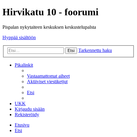
Hirvikatu 10 - foorumi
Pispalan nykytaiteen keskuksen keskustelupalsta
Hyppää sisältöön
Tarkennettu haku
Etsi
Pikalinkit
Vastaamattomat aiheet
Aktiiviset viestiketjut
Etsi
UKK
Kirjaudu sisään
Rekisteröidy
Etusivu
Etsi