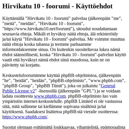
Hirvikatu 10 - foorumi - Käyttöehdot
Käyttämällä "Hirvikatu 10 - foorumi" palvelua (jälkeenpäin "me",
"meitä", "meidän", "Hirvikatu 10 - foorumi",
"https://www.hirvikatu10.net/foorumi"), sitoudut noudattamaan
seuraavia ehtoja. Mikäli et hyväksy näitä ehtoja, älä rekisteröidy
ja/tai käytä "Hirvikatu 10 - foorumi"-palvelua. Me voimme muuttaa
näitä ehtoja koska tahansa ja teemme parhaamme
informoidaksemme sinua. On kuitenkin suositeltavaa lukea nämä
ehdot säännöllisesti, koska "Hirvikatu 10 - foorumi"-palvelun käyttö
vaatii että hyväksyt nämä ehdot siinä muodossa, kuin ne on
päivitetty tai korjattu.
Keskustelufoorumimme käyttää phpBB-ohjelmistoa, (jälkeenpäin
"he", "heidät", "heidän", "phpBB-ohjelmisto", "www.phpbb.com",
"phpBB Group", "phpBB Tiimit"), joka on julkaistu "
General
Public License v2
" -lisenssillä (jälkeenpäin "GPL") ja se voidaan
ladata osoitteesta
www.phpbb.com
. phpBB-ohjelmisto luo vain
ympäristön internet-keskustelulle. phpBB Limited ei ole vastuussa
siitä, mitä sallimme tai kiellämme sopivana sisältönä ja/tai
käytöksenä. Saadaksesi lisätietoa phpBB:stä vieraile osoitteessa:
https://www.phpbb.com/
.
Suostut olemaan esittämättä loukkaavaa, vihamielistä, epämoraalista