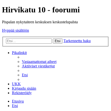
Hirvikatu 10 - foorumi
Pispalan nykytaiteen keskuksen keskustelupalsta
Hyppää sisältöön
Tarkennettu haku
Etsi
Pikalinkit
Vastaamattomat aiheet
Aktiiviset viestiketjut
Etsi
UKK
Kirjaudu sisään
Rekisteröidy
Etusivu
Etsi