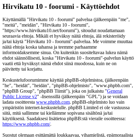
Hirvikatu 10 - foorumi - Käyttöehdot
Käyttämällä "Hirvikatu 10 - foorumi" palvelua (jälkeenpäin "me",
"meitä", "meidän", "Hirvikatu 10 - foorumi",
"https://www.hirvikatu10.net/foorumi"), sitoudut noudattamaan
seuraavia ehtoja. Mikäli et hyväksy näitä ehtoja, älä rekisteröidy
ja/tai käytä "Hirvikatu 10 - foorumi"-palvelua. Me voimme muuttaa
näitä ehtoja koska tahansa ja teemme parhaamme
informoidaksemme sinua. On kuitenkin suositeltavaa lukea nämä
ehdot säännöllisesti, koska "Hirvikatu 10 - foorumi"-palvelun käyttö
vaatii että hyväksyt nämä ehdot siinä muodossa, kuin ne on
päivitetty tai korjattu.
Keskustelufoorumimme käyttää phpBB-ohjelmistoa, (jälkeenpäin
"he", "heidät", "heidän", "phpBB-ohjelmisto", "www.phpbb.com",
"phpBB Group", "phpBB Tiimit"), joka on julkaistu "
General
Public License v2
" -lisenssillä (jälkeenpäin "GPL") ja se voidaan
ladata osoitteesta
www.phpbb.com
. phpBB-ohjelmisto luo vain
ympäristön internet-keskustelulle. phpBB Limited ei ole vastuussa
siitä, mitä sallimme tai kiellämme sopivana sisältönä ja/tai
käytöksenä. Saadaksesi lisätietoa phpBB:stä vieraile osoitteessa:
https://www.phpbb.com/
.
Suostut olemaan esittämättä loukkaavaa, vihamielistä, epämoraalista