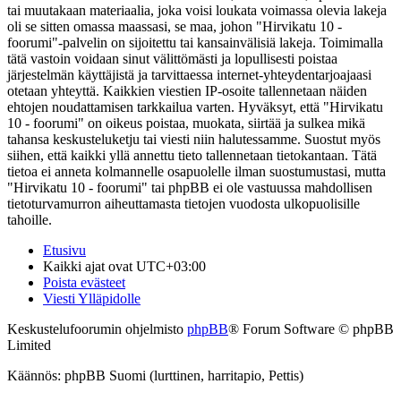
tai muutakaan materiaalia, joka voisi loukata voimassa olevia lakeja
oli se sitten omassa maassasi, se maa, johon "Hirvikatu 10 -
foorumi"-palvelin on sijoitettu tai kansainvälisiä lakeja. Toimimalla
tätä vastoin voidaan sinut välittömästi ja lopullisesti poistaa
järjestelmän käyttäjistä ja tarvittaessa internet-yhteydentarjoajaasi
otetaan yhteyttä. Kaikkien viestien IP-osoite tallennetaan näiden
ehtojen noudattamisen tarkkailua varten. Hyväksyt, että "Hirvikatu
10 - foorumi" on oikeus poistaa, muokata, siirtää ja sulkea mikä
tahansa keskusteluketju tai viesti niin halutessamme. Suostut myös
siihen, että kaikki yllä annettu tieto tallennetaan tietokantaan. Tätä
tietoa ei anneta kolmannelle osapuolelle ilman suostumustasi, mutta
"Hirvikatu 10 - foorumi" tai phpBB ei ole vastuussa mahdollisen
tietoturvamurron aiheuttamasta tietojen vuodosta ulkopuolisille
tahoille.
Etusivu
Kaikki ajat ovat
UTC+03:00
Poista evästeet
Viesti Ylläpidolle
Keskustelufoorumin ohjelmisto
phpBB
® Forum Software © phpBB
Limited
Käännös: phpBB Suomi (lurttinen, harritapio, Pettis)