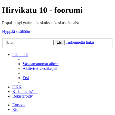
Hirvikatu 10 - foorumi
Pispalan nykytaiteen keskuksen keskustelupalsta
Hyppää sisältöön
Tarkennettu haku
Etsi
Pikalinkit
Vastaamattomat aiheet
Aktiiviset viestiketjut
Etsi
UKK
Kirjaudu sisään
Rekisteröidy
Etusivu
Etsi