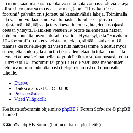
tai muutakaan materiaalia, joka voisi loukata voimassa olevia lakeja
oli se sitten omassa maassasi, se maa, johon "Hirvikatu 10 -
foorumi"-palvelin on sijoitettu tai kansainvälisiä lakeja. Toimimalla
tätä vastoin voidaan sinut välittömästi ja lopullisesti poistaa
järjestelmän käyttäjistä ja tarvittaessa internet-yhteydentarjoajaasi
otetaan yhteyttä. Kaikkien viestien IP-osoite tallennetaan näiden
ehtojen noudattamisen tarkkailua varten. Hyväksyt, että "Hirvikatu
10 - foorumi" on oikeus poistaa, muokata, siirtää ja sulkea mikä
tahansa keskusteluketju tai viesti niin halutessamme. Suostut myös
siihen, että kaikki yllä annettu tieto tallennetaan tietokantaan. Tätä
tietoa ei anneta kolmannelle osapuolelle ilman suostumustasi, mutta
"Hirvikatu 10 - foorumi" tai phpBB ei ole vastuussa mahdollisen
tietoturvamurron aiheuttamasta tietojen vuodosta ulkopuolisille
tahoille.
Etusivu
Kaikki ajat ovat
UTC+03:00
Poista evästeet
Viesti Ylläpidolle
Keskustelufoorumin ohjelmisto
phpBB
® Forum Software © phpBB
Limited
Käännös: phpBB Suomi (lurttinen, harritapio, Pettis)