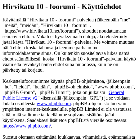
Hirvikatu 10 - foorumi - Käyttöehdot
Käyttämällä "Hirvikatu 10 - foorumi" palvelua (jälkeenpäin "me",
"meitä", "meidän", "Hirvikatu 10 - foorumi",
"https://www.hirvikatu10.net/foorumi"), sitoudut noudattamaan
seuraavia ehtoja. Mikäli et hyväksy näitä ehtoja, älä rekisteröidy
ja/tai käytä "Hirvikatu 10 - foorumi"-palvelua. Me voimme muuttaa
näitä ehtoja koska tahansa ja teemme parhaamme
informoidaksemme sinua. On kuitenkin suositeltavaa lukea nämä
ehdot säännöllisesti, koska "Hirvikatu 10 - foorumi"-palvelun käyttö
vaatii että hyväksyt nämä ehdot siinä muodossa, kuin ne on
päivitetty tai korjattu.
Keskustelufoorumimme käyttää phpBB-ohjelmistoa, (jälkeenpäin
"he", "heidät", "heidän", "phpBB-ohjelmisto", "www.phpbb.com",
"phpBB Group", "phpBB Tiimit"), joka on julkaistu "
General
Public License v2
" -lisenssillä (jälkeenpäin "GPL") ja se voidaan
ladata osoitteesta
www.phpbb.com
. phpBB-ohjelmisto luo vain
ympäristön internet-keskustelulle. phpBB Limited ei ole vastuussa
siitä, mitä sallimme tai kiellämme sopivana sisältönä ja/tai
käytöksenä. Saadaksesi lisätietoa phpBB:stä vieraile osoitteessa:
https://www.phpbb.com/
.
Suostut olemaan esittämättä loukkaavaa, vihamielistä, epämoraalista