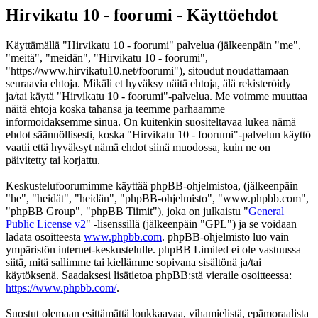
Hirvikatu 10 - foorumi - Käyttöehdot
Käyttämällä "Hirvikatu 10 - foorumi" palvelua (jälkeenpäin "me",
"meitä", "meidän", "Hirvikatu 10 - foorumi",
"https://www.hirvikatu10.net/foorumi"), sitoudut noudattamaan
seuraavia ehtoja. Mikäli et hyväksy näitä ehtoja, älä rekisteröidy
ja/tai käytä "Hirvikatu 10 - foorumi"-palvelua. Me voimme muuttaa
näitä ehtoja koska tahansa ja teemme parhaamme
informoidaksemme sinua. On kuitenkin suositeltavaa lukea nämä
ehdot säännöllisesti, koska "Hirvikatu 10 - foorumi"-palvelun käyttö
vaatii että hyväksyt nämä ehdot siinä muodossa, kuin ne on
päivitetty tai korjattu.
Keskustelufoorumimme käyttää phpBB-ohjelmistoa, (jälkeenpäin
"he", "heidät", "heidän", "phpBB-ohjelmisto", "www.phpbb.com",
"phpBB Group", "phpBB Tiimit"), joka on julkaistu "
General
Public License v2
" -lisenssillä (jälkeenpäin "GPL") ja se voidaan
ladata osoitteesta
www.phpbb.com
. phpBB-ohjelmisto luo vain
ympäristön internet-keskustelulle. phpBB Limited ei ole vastuussa
siitä, mitä sallimme tai kiellämme sopivana sisältönä ja/tai
käytöksenä. Saadaksesi lisätietoa phpBB:stä vieraile osoitteessa:
https://www.phpbb.com/
.
Suostut olemaan esittämättä loukkaavaa, vihamielistä, epämoraalista