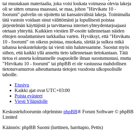
tai muutakaan materiaalia, joka voisi loukata voimassa olevia lakeja
oli se sitten omassa maassasi, se maa, johon "Hirvikatu 10 -
foorumi"-palvelin on sijoitettu tai kansainvälisiä lakeja. Toimimalla
tätä vastoin voidaan sinut välittömästi ja lopullisesti poistaa
järjestelmän käyttäjistä ja tarvittaessa internet-yhteydentarjoajaasi
otetaan yhteyttä. Kaikkien viestien IP-osoite tallennetaan näiden
ehtojen noudattamisen tarkkailua varten. Hyväksyt, että "Hirvikatu
10 - foorumi" on oikeus poistaa, muokata, siirtää ja sulkea mikä
tahansa keskusteluketju tai viesti niin halutessamme. Suostut myös
siihen, että kaikki yllä annettu tieto tallennetaan tietokantaan. Tätä
tietoa ei anneta kolmannelle osapuolelle ilman suostumustasi, mutta
"Hirvikatu 10 - foorumi" tai phpBB ei ole vastuussa mahdollisen
tietoturvamurron aiheuttamasta tietojen vuodosta ulkopuolisille
tahoille.
Etusivu
Kaikki ajat ovat
UTC+03:00
Poista evästeet
Viesti Ylläpidolle
Keskustelufoorumin ohjelmisto
phpBB
® Forum Software © phpBB
Limited
Käännös: phpBB Suomi (lurttinen, harritapio, Pettis)