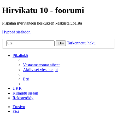
Hirvikatu 10 - foorumi
Pispalan nykytaiteen keskuksen keskustelupalsta
Hyppää sisältöön
Tarkennettu haku
Etsi
Pikalinkit
Vastaamattomat aiheet
Aktiiviset viestiketjut
Etsi
UKK
Kirjaudu sisään
Rekisteröidy
Etusivu
Etsi