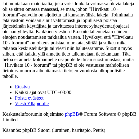
tai muutakaan materiaalia, joka voisi loukata voimassa olevia lakeja
oli se sitten omassa maassasi, se maa, johon "Hirvikatu 10 -
foorumi"-palvelin on sijoitettu tai kansainvälisiä lakeja. Toimimalla
tätä vastoin voidaan sinut välittömästi ja lopullisesti poistaa
järjestelmän käyttäjistä ja tarvittaessa internet-yhteydentarjoajaasi
otetaan yhteyttä. Kaikkien viestien IP-osoite tallennetaan näiden
ehtojen noudattamisen tarkkailua varten. Hyväksyt, että "Hirvikatu
10 - foorumi" on oikeus poistaa, muokata, siirtää ja sulkea mikä
tahansa keskusteluketju tai viesti niin halutessamme. Suostut myös
siihen, että kaikki yllä annettu tieto tallennetaan tietokantaan. Tätä
tietoa ei anneta kolmannelle osapuolelle ilman suostumustasi, mutta
"Hirvikatu 10 - foorumi" tai phpBB ei ole vastuussa mahdollisen
tietoturvamurron aiheuttamasta tietojen vuodosta ulkopuolisille
tahoille.
Etusivu
Kaikki ajat ovat
UTC+03:00
Poista evästeet
Viesti Ylläpidolle
Keskustelufoorumin ohjelmisto
phpBB
® Forum Software © phpBB
Limited
Käännös: phpBB Suomi (lurttinen, harritapio, Pettis)