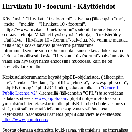
Hirvikatu 10 - foorumi - Käyttöehdot
Käyttämällä "Hirvikatu 10 - foorumi" palvelua (jälkeenpäin "me",
"meitä", "meidän", "Hirvikatu 10 - foorumi",
"https://www.hirvikatu10.net/foorumi"), sitoudut noudattamaan
seuraavia ehtoja. Mikäli et hyväksy näitä ehtoja, älä rekisteröidy
ja/tai käytä "Hirvikatu 10 - foorumi"-palvelua. Me voimme muuttaa
näitä ehtoja koska tahansa ja teemme parhaamme
informoidaksemme sinua. On kuitenkin suositeltavaa lukea nämä
ehdot säännöllisesti, koska "Hirvikatu 10 - foorumi"-palvelun käyttö
vaatii että hyväksyt nämä ehdot siinä muodossa, kuin ne on
päivitetty tai korjattu.
Keskustelufoorumimme käyttää phpBB-ohjelmistoa, (jälkeenpäin
"he", "heidät", "heidän", "phpBB-ohjelmisto", "www.phpbb.com",
"phpBB Group", "phpBB Tiimit"), joka on julkaistu "
General
Public License v2
" -lisenssillä (jälkeenpäin "GPL") ja se voidaan
ladata osoitteesta
www.phpbb.com
. phpBB-ohjelmisto luo vain
ympäristön internet-keskustelulle. phpBB Limited ei ole vastuussa
siitä, mitä sallimme tai kiellämme sopivana sisältönä ja/tai
käytöksenä. Saadaksesi lisätietoa phpBB:stä vieraile osoitteessa:
https://www.phpbb.com/
.
Suostut olemaan esittämättä loukkaavaa, vihamielistä, epämoraalista