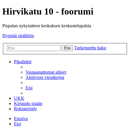
Hirvikatu 10 - foorumi
Pispalan nykytaiteen keskuksen keskustelupalsta
Hyppää sisältöön
Tarkennettu haku
Etsi
Pikalinkit
Vastaamattomat aiheet
Aktiiviset viestiketjut
Etsi
UKK
Kirjaudu sisään
Rekisteröidy
Etusivu
Etsi