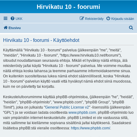
Hirvikatu 10 - foorumi
UKK
Rekisteröidy
Kirjaudu sisään
E
Etusivu
t
Hirvikatu 10 - foorumi - Käyttöehdot
s
i
Käyttämällä "Hirvikatu 10 - foorumi" palvelua (jälkeenpäin "me", "meitä",
"meidän", "Hirvikatu 10 - foorumi", "https://www.hirvikatu10.net/foorumi"),
sitoudut noudattamaan seuraavia ehtoja. Mikäli et hyväksy näitä ehtoja, älä
rekisteröidy ja/tai käytä "Hirvikatu 10 - foorumi"-palvelua. Me voimme muuttaa
näitä ehtoja koska tahansa ja teemme parhaamme informoidaksemme sinua.
On kuitenkin suositeltavaa lukea nämä ehdot säännöllisesti, koska "Hirvikatu
10 - foorumi"-palvelun käyttö vaatii että hyväksyt nämä ehdot siinä muodossa,
kuin ne on päivitetty tai korjattu.
Keskustelufoorumimme käyttää phpBB-ohjelmistoa, (jälkeenpäin "he", "heidät",
"heidän", "phpBB-ohjelmisto", "www.phpbb.com", "phpBB Group", "phpBB
Tiimit"), joka on julkaistu "
General Public License v2
" -lisenssillä (jälkeenpäin
"GPL") ja se voidaan ladata osoitteesta
www.phpbb.com
. phpBB-ohjelmisto luo
vain ympäristön internet-keskustelulle. phpBB Limited ei ole vastuussa siitä,
mitä sallimme tai kiellämme sopivana sisältönä ja/tai käytöksenä. Saadaksesi
lisätietoa phpBB:stä vieraile osoitteessa:
https://www.phpbb.com/
.