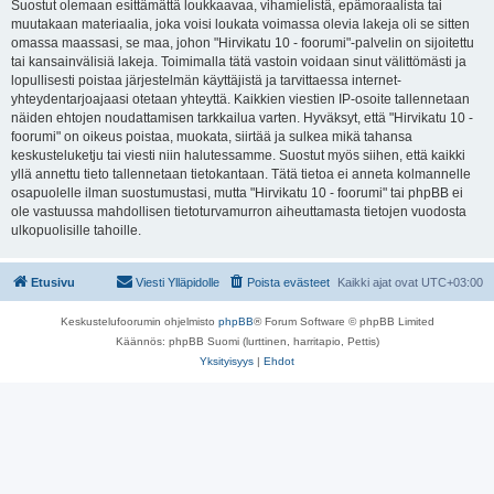
Suostut olemaan esittämättä loukkaavaa, vihamielistä, epämoraalista tai
muutakaan materiaalia, joka voisi loukata voimassa olevia lakeja oli se sitten
omassa maassasi, se maa, johon "Hirvikatu 10 - foorumi"-palvelin on sijoitettu
tai kansainvälisiä lakeja. Toimimalla tätä vastoin voidaan sinut välittömästi ja
lopullisesti poistaa järjestelmän käyttäjistä ja tarvittaessa internet-
yhteydentarjoajaasi otetaan yhteyttä. Kaikkien viestien IP-osoite tallennetaan
näiden ehtojen noudattamisen tarkkailua varten. Hyväksyt, että "Hirvikatu 10 -
foorumi" on oikeus poistaa, muokata, siirtää ja sulkea mikä tahansa
keskusteluketju tai viesti niin halutessamme. Suostut myös siihen, että kaikki
yllä annettu tieto tallennetaan tietokantaan. Tätä tietoa ei anneta kolmannelle
osapuolelle ilman suostumustasi, mutta "Hirvikatu 10 - foorumi" tai phpBB ei
ole vastuussa mahdollisen tietoturvamurron aiheuttamasta tietojen vuodosta
ulkopuolisille tahoille.
Etusivu
Viesti Ylläpidolle
Poista evästeet
Kaikki ajat ovat
UTC+03:00
Keskustelufoorumin ohjelmisto
phpBB
® Forum Software © phpBB Limited
Käännös: phpBB Suomi (lurttinen, harritapio, Pettis)
Yksityisyys
|
Ehdot