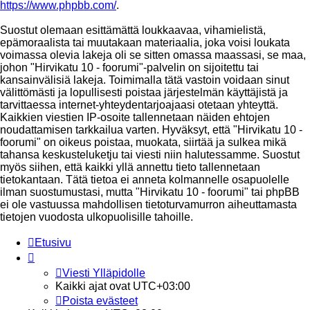
https://www.phpbb.com/
.
Suostut olemaan esittämättä loukkaavaa, vihamielistä,
epämoraalista tai muutakaan materiaalia, joka voisi loukata
voimassa olevia lakeja oli se sitten omassa maassasi, se maa,
johon "Hirvikatu 10 - foorumi"-palvelin on sijoitettu tai
kansainvälisiä lakeja. Toimimalla tätä vastoin voidaan sinut
välittömästi ja lopullisesti poistaa järjestelmän käyttäjistä ja
tarvittaessa internet-yhteydentarjoajaasi otetaan yhteyttä.
Kaikkien viestien IP-osoite tallennetaan näiden ehtojen
noudattamisen tarkkailua varten. Hyväksyt, että "Hirvikatu 10 -
foorumi" on oikeus poistaa, muokata, siirtää ja sulkea mikä
tahansa keskusteluketju tai viesti niin halutessamme. Suostut
myös siihen, että kaikki yllä annettu tieto tallennetaan
tietokantaan. Tätä tietoa ei anneta kolmannelle osapuolelle
ilman suostumustasi, mutta "Hirvikatu 10 - foorumi" tai phpBB
ei ole vastuussa mahdollisen tietoturvamurron aiheuttamasta
tietojen vuodosta ulkopuolisille tahoille.
Etusivu
Viesti Ylläpidolle
Kaikki ajat ovat
UTC+03:00
Poista evästeet