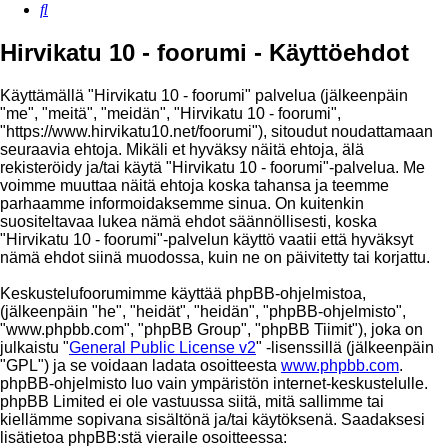
Etsi
Hirvikatu 10 - foorumi - Käyttöehdot
Käyttämällä "Hirvikatu 10 - foorumi" palvelua (jälkeenpäin
"me", "meitä", "meidän", "Hirvikatu 10 - foorumi",
"https://www.hirvikatu10.net/foorumi"), sitoudut noudattamaan
seuraavia ehtoja. Mikäli et hyväksy näitä ehtoja, älä
rekisteröidy ja/tai käytä "Hirvikatu 10 - foorumi"-palvelua. Me
voimme muuttaa näitä ehtoja koska tahansa ja teemme
parhaamme informoidaksemme sinua. On kuitenkin
suositeltavaa lukea nämä ehdot säännöllisesti, koska
"Hirvikatu 10 - foorumi"-palvelun käyttö vaatii että hyväksyt
nämä ehdot siinä muodossa, kuin ne on päivitetty tai korjattu.
Keskustelufoorumimme käyttää phpBB-ohjelmistoa,
(jälkeenpäin "he", "heidät", "heidän", "phpBB-ohjelmisto",
"www.phpbb.com", "phpBB Group", "phpBB Tiimit"), joka on
julkaistu "
General Public License v2
" -lisenssillä (jälkeenpäin
"GPL") ja se voidaan ladata osoitteesta
www.phpbb.com
.
phpBB-ohjelmisto luo vain ympäristön internet-keskustelulle.
phpBB Limited ei ole vastuussa siitä, mitä sallimme tai
kiellämme sopivana sisältönä ja/tai käytöksenä. Saadaksesi
lisätietoa phpBB:stä vieraile osoitteessa: