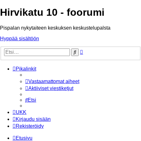
Hirvikatu 10 - foorumi
Pispalan nykytaiteen keskuksen keskustelupalsta
Hyppää sisältöön
Tarkennettu
Etsi
haku
Pikalinkit
Vastaamattomat aiheet
Aktiiviset viestiketjut
Etsi
UKK
Kirjaudu sisään
Rekisteröidy
Etusivu