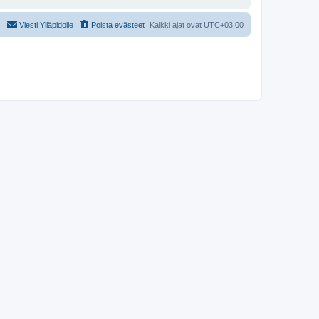
Viesti Ylläpidolle
Poista evästeet
Kaikki ajat ovat
UTC+03:00