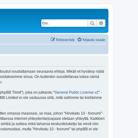
Etsi
Tarkennettu haku
Rekisteröidy
Kirjaudu sisään
 sitoudut noudattamaan seuraavia ehtoja. Mikäli et hyväksy näitä
ormoidaksemme sinua. On kuitenkin suositeltavaa lukea nämä
u.
pBB Tiimit"), joka on julkaistu "
General Public License v2
" -
BB Limited ei ole vastuussa siitä, mitä sallimme tai kiellämme
itten omassa maassasi, se maa, johon "Hirvikatu 10 - foorumi"-
arvittaessa internet-yhteydentarjoajaasi otetaan yhteyttä. Kaikkien
iirtää ja sulkea mikä tahansa keskusteluketju tai viesti niin
ostumustasi, mutta "Hirvikatu 10 - foorumi" tai phpBB ei ole