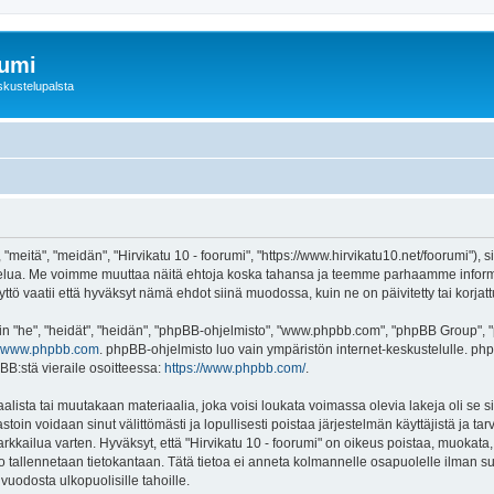
rumi
skustelupalsta
 "meitä", "meidän", "Hirvikatu 10 - foorumi", "https://www.hirvikatu10.net/foorumi"),
"-palvelua. Me voimme muuttaa näitä ehtoja koska tahansa ja teemme parhaamme inf
ttö vaatii että hyväksyt nämä ehdot siinä muodossa, kuin ne on päivitetty tai korjatt
"he", "heidät", "heidän", "phpBB-ohjelmisto", "www.phpbb.com", "phpBB Group", "ph
www.phpbb.com
. phpBB-ohjelmisto luo vain ympäristön internet-keskustelulle. php
BB:stä vieraile osoitteessa:
https://www.phpbb.com/
.
lista tai muutakaan materiaalia, joka voisi loukata voimassa olevia lakeja oli se s
vastoin voidaan sinut välittömästi ja lopullisesti poistaa järjestelmän käyttäjistä ja t
kkailua varten. Hyväksyt, että "Hirvikatu 10 - foorumi" on oikeus poistaa, muokata, s
to tallennetaan tietokantaan. Tätä tietoa ei anneta kolmannelle osapuolelle ilman su
uodosta ulkopuolisille tahoille.