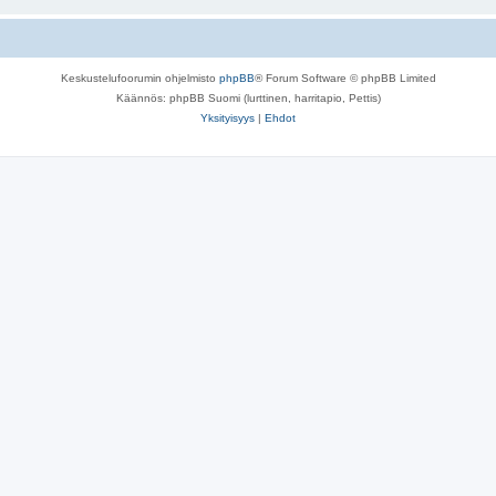
Keskustelufoorumin ohjelmisto
phpBB
® Forum Software © phpBB Limited
Käännös: phpBB Suomi (lurttinen, harritapio, Pettis)
Yksityisyys
|
Ehdot