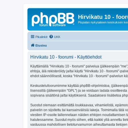
Hirvikatu 10 - foo
Pispalan nykytaiteen keskuksen ke
Pikalinkit
UKK
Etusivu
Hirvikatu 10 - foorumi - Käyttöehdot
Käyttämällä "Hirvikatu 10 - foorumi" palvelua (jälkeenpäin "me",
ehtoja, älä rekisteröidy ja/tai käytä "Hirvikatu 10 - foorumi
ehdot säännöllisesti, koska "Hirvikatu 10 - foorumi"-palvelun käy
Keskustelufoorumimme käyttää phpBB-ohjelmistoa, (jälkeenpäin 
lisenssillä (jälkeenpäin "GPL") ja se voidaan ladata osoitteesta
sopivana sisältönä ja/tai käytöksenä. Saadaksesi lisätietoa php
Suostut olemaan esittämättä loukkaavaa, vihamielistä, epämoraa
palvelin on sijoitettu tai kansainvälisiä lakeja. Toimimalla tätä 
viestien IP-osoite tallennetaan näiden ehtojen noudattamisen tar
halutessamme. Suostut myös siihen, että kaikki yllä annettu tie
vastuussa mahdollisen tietoturvamurron aiheuttamasta tietojen v