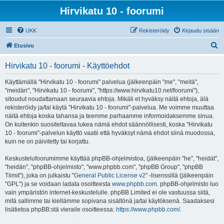
Hirvikatu 10 - foorumi
UKK
Rekisteröidy
Kirjaudu sisään
E
Etusivu
t
Hirvikatu 10 - foorumi - Käyttöehdot
s
i
Käyttämällä "Hirvikatu 10 - foorumi" palvelua (jälkeenpäin "me", "meitä",
"meidän", "Hirvikatu 10 - foorumi", "https://www.hirvikatu10.net/foorumi"),
sitoudut noudattamaan seuraavia ehtoja. Mikäli et hyväksy näitä ehtoja, älä
rekisteröidy ja/tai käytä "Hirvikatu 10 - foorumi"-palvelua. Me voimme muuttaa
näitä ehtoja koska tahansa ja teemme parhaamme informoidaksemme sinua.
On kuitenkin suositeltavaa lukea nämä ehdot säännöllisesti, koska "Hirvikatu
10 - foorumi"-palvelun käyttö vaatii että hyväksyt nämä ehdot siinä muodossa,
kuin ne on päivitetty tai korjattu.
Keskustelufoorumimme käyttää phpBB-ohjelmistoa, (jälkeenpäin "he", "heidät",
"heidän", "phpBB-ohjelmisto", "www.phpbb.com", "phpBB Group", "phpBB
Tiimit"), joka on julkaistu "
General Public License v2
" -lisenssillä (jälkeenpäin
"GPL") ja se voidaan ladata osoitteesta
www.phpbb.com
. phpBB-ohjelmisto luo
vain ympäristön internet-keskustelulle. phpBB Limited ei ole vastuussa siitä,
mitä sallimme tai kiellämme sopivana sisältönä ja/tai käytöksenä. Saadaksesi
lisätietoa phpBB:stä vieraile osoitteessa:
https://www.phpbb.com/
.