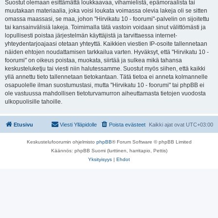
Suostut olemaan esittämättä loukkaavaa, vihamielistä, epämoraalista tai
muutakaan materiaalia, joka voisi loukata voimassa olevia lakeja oli se sitten
omassa maassasi, se maa, johon "Hirvikatu 10 - foorumi"-palvelin on sijoitettu
tai kansainvälisiä lakeja. Toimimalla tätä vastoin voidaan sinut välittömästi ja
lopullisesti poistaa järjestelmän käyttäjistä ja tarvittaessa internet-
yhteydentarjoajaasi otetaan yhteyttä. Kaikkien viestien IP-osoite tallennetaan
näiden ehtojen noudattamisen tarkkailua varten. Hyväksyt, että "Hirvikatu 10 -
foorumi" on oikeus poistaa, muokata, siirtää ja sulkea mikä tahansa
keskusteluketju tai viesti niin halutessamme. Suostut myös siihen, että kaikki
yllä annettu tieto tallennetaan tietokantaan. Tätä tietoa ei anneta kolmannelle
osapuolelle ilman suostumustasi, mutta "Hirvikatu 10 - foorumi" tai phpBB ei
ole vastuussa mahdollisen tietoturvamurron aiheuttamasta tietojen vuodosta
ulkopuolisille tahoille.
Etusivu
Viesti Ylläpidolle
Poista evästeet
Kaikki ajat ovat
UTC+03:00
Keskustelufoorumin ohjelmisto
phpBB
® Forum Software © phpBB Limited
Käännös: phpBB Suomi (lurttinen, harritapio, Pettis)
Yksityisyys
|
Ehdot