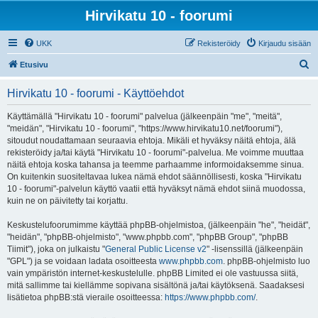
Hirvikatu 10 - foorumi
UKK
Rekisteröidy
Kirjaudu sisään
E
Etusivu
t
Hirvikatu 10 - foorumi - Käyttöehdot
s
i
Käyttämällä "Hirvikatu 10 - foorumi" palvelua (jälkeenpäin "me", "meitä",
"meidän", "Hirvikatu 10 - foorumi", "https://www.hirvikatu10.net/foorumi"),
sitoudut noudattamaan seuraavia ehtoja. Mikäli et hyväksy näitä ehtoja, älä
rekisteröidy ja/tai käytä "Hirvikatu 10 - foorumi"-palvelua. Me voimme muuttaa
näitä ehtoja koska tahansa ja teemme parhaamme informoidaksemme sinua.
On kuitenkin suositeltavaa lukea nämä ehdot säännöllisesti, koska "Hirvikatu
10 - foorumi"-palvelun käyttö vaatii että hyväksyt nämä ehdot siinä muodossa,
kuin ne on päivitetty tai korjattu.
Keskustelufoorumimme käyttää phpBB-ohjelmistoa, (jälkeenpäin "he", "heidät",
"heidän", "phpBB-ohjelmisto", "www.phpbb.com", "phpBB Group", "phpBB
Tiimit"), joka on julkaistu "
General Public License v2
" -lisenssillä (jälkeenpäin
"GPL") ja se voidaan ladata osoitteesta
www.phpbb.com
. phpBB-ohjelmisto luo
vain ympäristön internet-keskustelulle. phpBB Limited ei ole vastuussa siitä,
mitä sallimme tai kiellämme sopivana sisältönä ja/tai käytöksenä. Saadaksesi
lisätietoa phpBB:stä vieraile osoitteessa:
https://www.phpbb.com/
.