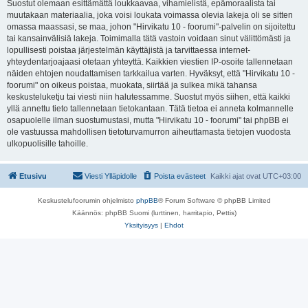
Suostut olemaan esittämättä loukkaavaa, vihamielistä, epämoraalista tai
muutakaan materiaalia, joka voisi loukata voimassa olevia lakeja oli se sitten
omassa maassasi, se maa, johon "Hirvikatu 10 - foorumi"-palvelin on sijoitettu
tai kansainvälisiä lakeja. Toimimalla tätä vastoin voidaan sinut välittömästi ja
lopullisesti poistaa järjestelmän käyttäjistä ja tarvittaessa internet-
yhteydentarjoajaasi otetaan yhteyttä. Kaikkien viestien IP-osoite tallennetaan
näiden ehtojen noudattamisen tarkkailua varten. Hyväksyt, että "Hirvikatu 10 -
foorumi" on oikeus poistaa, muokata, siirtää ja sulkea mikä tahansa
keskusteluketju tai viesti niin halutessamme. Suostut myös siihen, että kaikki
yllä annettu tieto tallennetaan tietokantaan. Tätä tietoa ei anneta kolmannelle
osapuolelle ilman suostumustasi, mutta "Hirvikatu 10 - foorumi" tai phpBB ei
ole vastuussa mahdollisen tietoturvamurron aiheuttamasta tietojen vuodosta
ulkopuolisille tahoille.
Etusivu
Viesti Ylläpidolle
Poista evästeet
Kaikki ajat ovat
UTC+03:00
Keskustelufoorumin ohjelmisto
phpBB
® Forum Software © phpBB Limited
Käännös: phpBB Suomi (lurttinen, harritapio, Pettis)
Yksityisyys
|
Ehdot