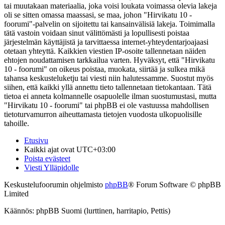
tai muutakaan materiaalia, joka voisi loukata voimassa olevia lakeja
oli se sitten omassa maassasi, se maa, johon "Hirvikatu 10 -
foorumi"-palvelin on sijoitettu tai kansainvälisiä lakeja. Toimimalla
tätä vastoin voidaan sinut välittömästi ja lopullisesti poistaa
järjestelmän käyttäjistä ja tarvittaessa internet-yhteydentarjoajaasi
otetaan yhteyttä. Kaikkien viestien IP-osoite tallennetaan näiden
ehtojen noudattamisen tarkkailua varten. Hyväksyt, että "Hirvikatu
10 - foorumi" on oikeus poistaa, muokata, siirtää ja sulkea mikä
tahansa keskusteluketju tai viesti niin halutessamme. Suostut myös
siihen, että kaikki yllä annettu tieto tallennetaan tietokantaan. Tätä
tietoa ei anneta kolmannelle osapuolelle ilman suostumustasi, mutta
"Hirvikatu 10 - foorumi" tai phpBB ei ole vastuussa mahdollisen
tietoturvamurron aiheuttamasta tietojen vuodosta ulkopuolisille
tahoille.
Etusivu
Kaikki ajat ovat
UTC+03:00
Poista evästeet
Viesti Ylläpidolle
Keskustelufoorumin ohjelmisto
phpBB
® Forum Software © phpBB
Limited
Käännös: phpBB Suomi (lurttinen, harritapio, Pettis)