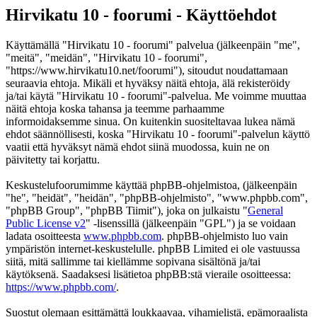
Hirvikatu 10 - foorumi - Käyttöehdot
Käyttämällä "Hirvikatu 10 - foorumi" palvelua (jälkeenpäin "me",
"meitä", "meidän", "Hirvikatu 10 - foorumi",
"https://www.hirvikatu10.net/foorumi"), sitoudut noudattamaan
seuraavia ehtoja. Mikäli et hyväksy näitä ehtoja, älä rekisteröidy
ja/tai käytä "Hirvikatu 10 - foorumi"-palvelua. Me voimme muuttaa
näitä ehtoja koska tahansa ja teemme parhaamme
informoidaksemme sinua. On kuitenkin suositeltavaa lukea nämä
ehdot säännöllisesti, koska "Hirvikatu 10 - foorumi"-palvelun käyttö
vaatii että hyväksyt nämä ehdot siinä muodossa, kuin ne on
päivitetty tai korjattu.
Keskustelufoorumimme käyttää phpBB-ohjelmistoa, (jälkeenpäin
"he", "heidät", "heidän", "phpBB-ohjelmisto", "www.phpbb.com",
"phpBB Group", "phpBB Tiimit"), joka on julkaistu "
General
Public License v2
" -lisenssillä (jälkeenpäin "GPL") ja se voidaan
ladata osoitteesta
www.phpbb.com
. phpBB-ohjelmisto luo vain
ympäristön internet-keskustelulle. phpBB Limited ei ole vastuussa
siitä, mitä sallimme tai kiellämme sopivana sisältönä ja/tai
käytöksenä. Saadaksesi lisätietoa phpBB:stä vieraile osoitteessa:
https://www.phpbb.com/
.
Suostut olemaan esittämättä loukkaavaa, vihamielistä, epämoraalista