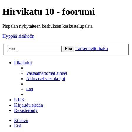
Hirvikatu 10 - foorumi
Pispalan nykytaiteen keskuksen keskustelupalsta
Hyppää sisältöön
Tarkennettu haku
Etsi
Pikalinkit
Vastaamattomat aiheet
Aktiiviset viestiketjut
Etsi
UKK
Kirjaudu sisään
Rekisteröidy
Etusivu
Etsi