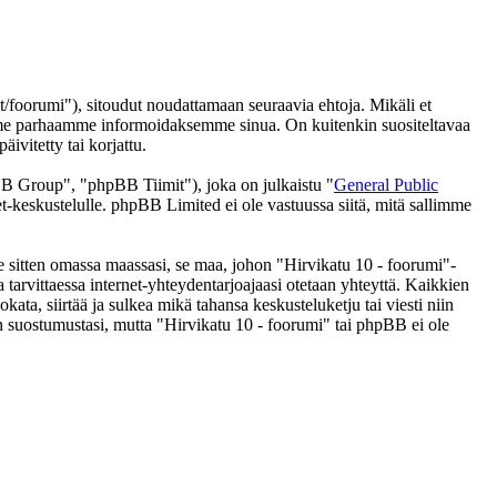
/foorumi"), sitoudut noudattamaan seuraavia ehtoja. Mikäli et
eemme parhaamme informoidaksemme sinua. On kuitenkin suositeltavaa
ivitetty tai korjattu.
 Group", "phpBB Tiimit"), joka on julkaistu "
General Public
t-keskustelulle. phpBB Limited ei ole vastuussa siitä, mitä sallimme
se sitten omassa maassasi, se maa, johon "Hirvikatu 10 - foorumi"-
 ja tarvittaessa internet-yhteydentarjoajaasi otetaan yhteyttä. Kaikkien
ata, siirtää ja sulkea mikä tahansa keskusteluketju tai viesti niin
an suostumustasi, mutta "Hirvikatu 10 - foorumi" tai phpBB ei ole