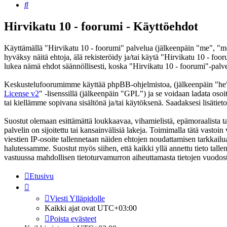
Etsi
Hirvikatu 10 - foorumi - Käyttöehdot
Käyttämällä "Hirvikatu 10 - foorumi" palvelua (jälkeenpäin "me", "me
hyväksy näitä ehtoja, älä rekisteröidy ja/tai käytä "Hirvikatu 10 -
lukea nämä ehdot säännöllisesti, koska "Hirvikatu 10 - foorumi"-palvel
Keskustelufoorumimme käyttää phpBB-ohjelmistoa, (jälkeenpäin "he
License v2
" -lisenssillä (jälkeenpäin "GPL") ja se voidaan ladata osoi
tai kiellämme sopivana sisältönä ja/tai käytöksenä. Saadaksesi lisätiet
Suostut olemaan esittämättä loukkaavaa, vihamielistä, epämoraalista ta
palvelin on sijoitettu tai kansainvälisiä lakeja. Toimimalla tätä vastoin 
viestien IP-osoite tallennetaan näiden ehtojen noudattamisen tarkkailua
halutessamme. Suostut myös siihen, että kaikki yllä annettu tieto tall
vastuussa mahdollisen tietoturvamurron aiheuttamasta tietojen vuodosta
Etusivu
Viesti Ylläpidolle
Kaikki ajat ovat
UTC+03:00
Poista evästeet