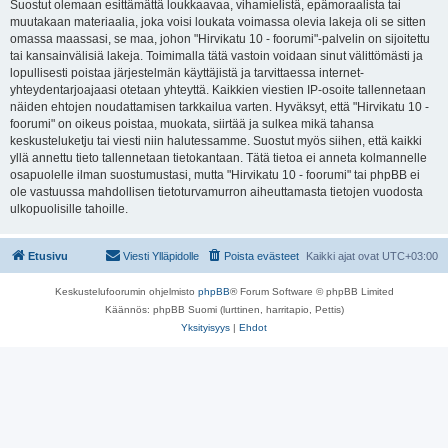
Suostut olemaan esittämättä loukkaavaa, vihamielistä, epämoraalista tai
muutakaan materiaalia, joka voisi loukata voimassa olevia lakeja oli se sitten
omassa maassasi, se maa, johon "Hirvikatu 10 - foorumi"-palvelin on sijoitettu
tai kansainvälisiä lakeja. Toimimalla tätä vastoin voidaan sinut välittömästi ja
lopullisesti poistaa järjestelmän käyttäjistä ja tarvittaessa internet-
yhteydentarjoajaasi otetaan yhteyttä. Kaikkien viestien IP-osoite tallennetaan
näiden ehtojen noudattamisen tarkkailua varten. Hyväksyt, että "Hirvikatu 10 -
foorumi" on oikeus poistaa, muokata, siirtää ja sulkea mikä tahansa
keskusteluketju tai viesti niin halutessamme. Suostut myös siihen, että kaikki
yllä annettu tieto tallennetaan tietokantaan. Tätä tietoa ei anneta kolmannelle
osapuolelle ilman suostumustasi, mutta "Hirvikatu 10 - foorumi" tai phpBB ei
ole vastuussa mahdollisen tietoturvamurron aiheuttamasta tietojen vuodosta
ulkopuolisille tahoille.
Etusivu
Viesti Ylläpidolle
Poista evästeet
Kaikki ajat ovat
UTC+03:00
Keskustelufoorumin ohjelmisto
phpBB
® Forum Software © phpBB Limited
Käännös: phpBB Suomi (lurttinen, harritapio, Pettis)
Yksityisyys
|
Ehdot