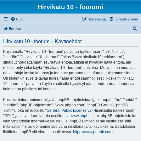
Hirvikatu 10 - foorumi
UKK
Rekisteröidy
Kirjaudu sisään
E
Etusivu
t
Hirvikatu 10 - foorumi - Käyttöehdot
s
i
Käyttämällä "Hirvikatu 10 - foorumi" palvelua (jälkeenpäin "me", "meitä",
"meidän", "Hirvikatu 10 - foorumi", "https://www.hirvikatu10.net/foorumi"),
sitoudut noudattamaan seuraavia ehtoja. Mikäli et hyväksy näitä ehtoja, älä
rekisteröidy ja/tai käytä "Hirvikatu 10 - foorumi"-palvelua. Me voimme muuttaa
näitä ehtoja koska tahansa ja teemme parhaamme informoidaksemme sinua.
On kuitenkin suositeltavaa lukea nämä ehdot säännöllisesti, koska "Hirvikatu
10 - foorumi"-palvelun käyttö vaatii että hyväksyt nämä ehdot siinä muodossa,
kuin ne on päivitetty tai korjattu.
Keskustelufoorumimme käyttää phpBB-ohjelmistoa, (jälkeenpäin "he", "heidät",
"heidän", "phpBB-ohjelmisto", "www.phpbb.com", "phpBB Group", "phpBB
Tiimit"), joka on julkaistu "
General Public License v2
" -lisenssillä (jälkeenpäin
"GPL") ja se voidaan ladata osoitteesta
www.phpbb.com
. phpBB-ohjelmisto luo
vain ympäristön internet-keskustelulle. phpBB Limited ei ole vastuussa siitä,
mitä sallimme tai kiellämme sopivana sisältönä ja/tai käytöksenä. Saadaksesi
lisätietoa phpBB:stä vieraile osoitteessa:
https://www.phpbb.com/
.