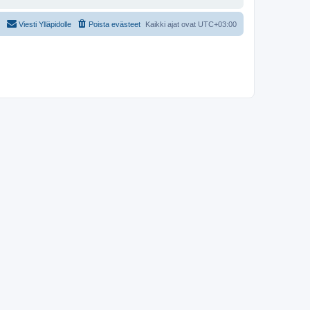
Viesti Ylläpidolle
Poista evästeet
Kaikki ajat ovat
UTC+03:00