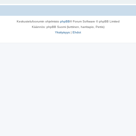
Keskustelufoorumin ohjelmisto
phpBB
® Forum Software © phpBB Limited
Käännös: phpBB Suomi (lurttinen, harritapio, Pettis)
Yksityisyys
|
Ehdot