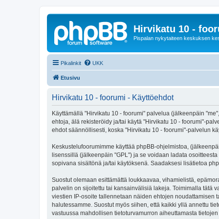
Hirvikatu 10 - foo
Pispalan nykytaiteen keskuksen ke
Pikalinkit
UKK
Etusivu
Hirvikatu 10 - foorumi - Käyttöehdot
Käyttämällä "Hirvikatu 10 - foorumi" palvelua (jälkeenpäin "me",
ehtoja, älä rekisteröidy ja/tai käytä "Hirvikatu 10 - foorumi
ehdot säännöllisesti, koska "Hirvikatu 10 - foorumi"-palvelun käy
Keskustelufoorumimme käyttää phpBB-ohjelmistoa, (jälkeenpäin 
lisenssillä (jälkeenpäin "GPL") ja se voidaan ladata osoitteesta
sopivana sisältönä ja/tai käytöksenä. Saadaksesi lisätietoa php
Suostut olemaan esittämättä loukkaavaa, vihamielistä, epämoraa
palvelin on sijoitettu tai kansainvälisiä lakeja. Toimimalla tätä 
viestien IP-osoite tallennetaan näiden ehtojen noudattamisen tar
halutessamme. Suostut myös siihen, että kaikki yllä annettu tie
vastuussa mahdollisen tietoturvamurron aiheuttamasta tietojen v