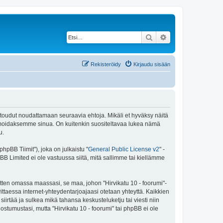
Etsi
Tarkennettu haku
Rekisteröidy
Kirjaudu sisään
 sitoudut noudattamaan seuraavia ehtoja. Mikäli et hyväksy näitä
ormoidaksemme sinua. On kuitenkin suositeltavaa lukea nämä
u.
pBB Tiimit"), joka on julkaistu "
General Public License v2
" -
BB Limited ei ole vastuussa siitä, mitä sallimme tai kiellämme
itten omassa maassasi, se maa, johon "Hirvikatu 10 - foorumi"-
arvittaessa internet-yhteydentarjoajaasi otetaan yhteyttä. Kaikkien
iirtää ja sulkea mikä tahansa keskusteluketju tai viesti niin
ostumustasi, mutta "Hirvikatu 10 - foorumi" tai phpBB ei ole