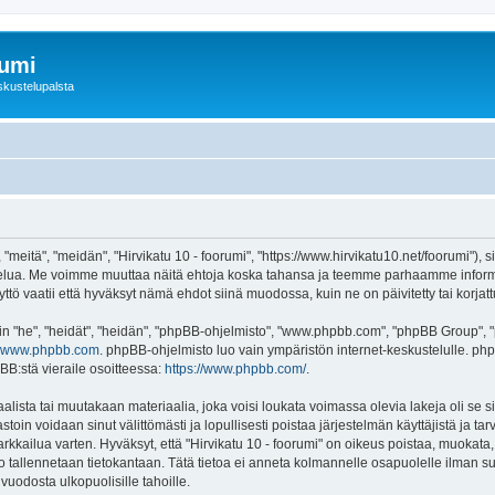
rumi
skustelupalsta
 "meitä", "meidän", "Hirvikatu 10 - foorumi", "https://www.hirvikatu10.net/foorumi"),
"-palvelua. Me voimme muuttaa näitä ehtoja koska tahansa ja teemme parhaamme inf
ttö vaatii että hyväksyt nämä ehdot siinä muodossa, kuin ne on päivitetty tai korjatt
"he", "heidät", "heidän", "phpBB-ohjelmisto", "www.phpbb.com", "phpBB Group", "ph
www.phpbb.com
. phpBB-ohjelmisto luo vain ympäristön internet-keskustelulle. php
BB:stä vieraile osoitteessa:
https://www.phpbb.com/
.
lista tai muutakaan materiaalia, joka voisi loukata voimassa olevia lakeja oli se s
vastoin voidaan sinut välittömästi ja lopullisesti poistaa järjestelmän käyttäjistä ja t
kkailua varten. Hyväksyt, että "Hirvikatu 10 - foorumi" on oikeus poistaa, muokata, s
to tallennetaan tietokantaan. Tätä tietoa ei anneta kolmannelle osapuolelle ilman su
uodosta ulkopuolisille tahoille.