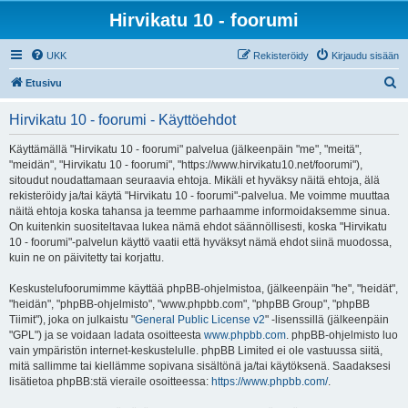
Hirvikatu 10 - foorumi
UKK
Rekisteröidy
Kirjaudu sisään
E
Etusivu
t
Hirvikatu 10 - foorumi - Käyttöehdot
s
i
Käyttämällä "Hirvikatu 10 - foorumi" palvelua (jälkeenpäin "me", "meitä",
"meidän", "Hirvikatu 10 - foorumi", "https://www.hirvikatu10.net/foorumi"),
sitoudut noudattamaan seuraavia ehtoja. Mikäli et hyväksy näitä ehtoja, älä
rekisteröidy ja/tai käytä "Hirvikatu 10 - foorumi"-palvelua. Me voimme muuttaa
näitä ehtoja koska tahansa ja teemme parhaamme informoidaksemme sinua.
On kuitenkin suositeltavaa lukea nämä ehdot säännöllisesti, koska "Hirvikatu
10 - foorumi"-palvelun käyttö vaatii että hyväksyt nämä ehdot siinä muodossa,
kuin ne on päivitetty tai korjattu.
Keskustelufoorumimme käyttää phpBB-ohjelmistoa, (jälkeenpäin "he", "heidät",
"heidän", "phpBB-ohjelmisto", "www.phpbb.com", "phpBB Group", "phpBB
Tiimit"), joka on julkaistu "
General Public License v2
" -lisenssillä (jälkeenpäin
"GPL") ja se voidaan ladata osoitteesta
www.phpbb.com
. phpBB-ohjelmisto luo
vain ympäristön internet-keskustelulle. phpBB Limited ei ole vastuussa siitä,
mitä sallimme tai kiellämme sopivana sisältönä ja/tai käytöksenä. Saadaksesi
lisätietoa phpBB:stä vieraile osoitteessa:
https://www.phpbb.com/
.