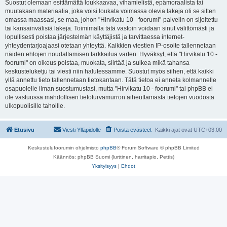
Suostut olemaan esittämättä loukkaavaa, vihamielistä, epämoraalista tai
muutakaan materiaalia, joka voisi loukata voimassa olevia lakeja oli se sitten
omassa maassasi, se maa, johon "Hirvikatu 10 - foorumi"-palvelin on sijoitettu
tai kansainvälisiä lakeja. Toimimalla tätä vastoin voidaan sinut välittömästi ja
lopullisesti poistaa järjestelmän käyttäjistä ja tarvittaessa internet-
yhteydentarjoajaasi otetaan yhteyttä. Kaikkien viestien IP-osoite tallennetaan
näiden ehtojen noudattamisen tarkkailua varten. Hyväksyt, että "Hirvikatu 10 -
foorumi" on oikeus poistaa, muokata, siirtää ja sulkea mikä tahansa
keskusteluketju tai viesti niin halutessamme. Suostut myös siihen, että kaikki
yllä annettu tieto tallennetaan tietokantaan. Tätä tietoa ei anneta kolmannelle
osapuolelle ilman suostumustasi, mutta "Hirvikatu 10 - foorumi" tai phpBB ei
ole vastuussa mahdollisen tietoturvamurron aiheuttamasta tietojen vuodosta
ulkopuolisille tahoille.
Etusivu
Viesti Ylläpidolle
Poista evästeet
Kaikki ajat ovat
UTC+03:00
Keskustelufoorumin ohjelmisto
phpBB
® Forum Software © phpBB Limited
Käännös: phpBB Suomi (lurttinen, harritapio, Pettis)
Yksityisyys
|
Ehdot