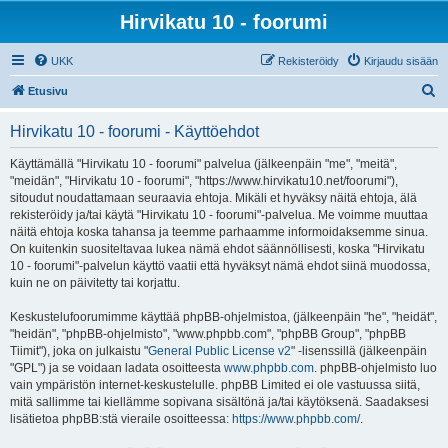
Hirvikatu 10 - foorumi
UKK
Rekisteröidy
Kirjaudu sisään
E
Etusivu
t
Hirvikatu 10 - foorumi - Käyttöehdot
s
i
Käyttämällä "Hirvikatu 10 - foorumi" palvelua (jälkeenpäin "me", "meitä",
"meidän", "Hirvikatu 10 - foorumi", "https://www.hirvikatu10.net/foorumi"),
sitoudut noudattamaan seuraavia ehtoja. Mikäli et hyväksy näitä ehtoja, älä
rekisteröidy ja/tai käytä "Hirvikatu 10 - foorumi"-palvelua. Me voimme muuttaa
näitä ehtoja koska tahansa ja teemme parhaamme informoidaksemme sinua.
On kuitenkin suositeltavaa lukea nämä ehdot säännöllisesti, koska "Hirvikatu
10 - foorumi"-palvelun käyttö vaatii että hyväksyt nämä ehdot siinä muodossa,
kuin ne on päivitetty tai korjattu.
Keskustelufoorumimme käyttää phpBB-ohjelmistoa, (jälkeenpäin "he", "heidät",
"heidän", "phpBB-ohjelmisto", "www.phpbb.com", "phpBB Group", "phpBB
Tiimit"), joka on julkaistu "
General Public License v2
" -lisenssillä (jälkeenpäin
"GPL") ja se voidaan ladata osoitteesta
www.phpbb.com
. phpBB-ohjelmisto luo
vain ympäristön internet-keskustelulle. phpBB Limited ei ole vastuussa siitä,
mitä sallimme tai kiellämme sopivana sisältönä ja/tai käytöksenä. Saadaksesi
lisätietoa phpBB:stä vieraile osoitteessa:
https://www.phpbb.com/
.