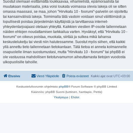
Suostut olemaan esittämättä loukkaavaa, vihamielistä, epämoraalista tai
muutakaan materiaalia, joka voisi loukata voimassa olevia lakeja oli se sitten
omassa maassasi, se maa, johon "Hirvikatu 10 - foorumi"-palvelin on sijoitettu
tai kansainvälisiä lakeja. Toimimalla tätä vastoin voidaan sinut välittömästi ja
lopullisesti poistaa järjestelmän käyttäjistä ja tarvittaessa internet-
yhteydentarjoajaasi otetaan yhteyttä. Kaikkien viestien IP-osoite tallennetaan
näiden ehtojen noudattamisen tarkkailua varten. Hyväksyt, että "Hirvikatu 10 -
foorumi" on oikeus poistaa, muokata, siirtää ja sulkea mikä tahansa
keskusteluketju tai viesti niin halutessamme. Suostut myös siihen, että kaikki
yllä annettu tieto tallennetaan tietokantaan. Tätä tietoa ei anneta kolmannelle
osapuolelle ilman suostumustasi, mutta "Hirvikatu 10 - foorumi" tai phpBB ei
ole vastuussa mahdollisen tietoturvamurron aiheuttamasta tietojen vuodosta
ulkopuolisille tahoille.
Etusivu
Viesti Ylläpidolle
Poista evästeet
Kaikki ajat ovat
UTC+03:00
Keskustelufoorumin ohjelmisto
phpBB
® Forum Software © phpBB Limited
Käännös: phpBB Suomi (lurttinen, harritapio, Pettis)
Yksityisyys
|
Ehdot