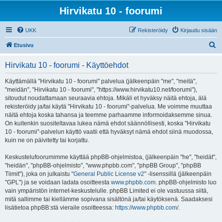
Hirvikatu 10 - foorumi
UKK
Rekisteröidy
Kirjaudu sisään
E
Etusivu
t
Hirvikatu 10 - foorumi - Käyttöehdot
s
i
Käyttämällä "Hirvikatu 10 - foorumi" palvelua (jälkeenpäin "me", "meitä",
"meidän", "Hirvikatu 10 - foorumi", "https://www.hirvikatu10.net/foorumi"),
sitoudut noudattamaan seuraavia ehtoja. Mikäli et hyväksy näitä ehtoja, älä
rekisteröidy ja/tai käytä "Hirvikatu 10 - foorumi"-palvelua. Me voimme muuttaa
näitä ehtoja koska tahansa ja teemme parhaamme informoidaksemme sinua.
On kuitenkin suositeltavaa lukea nämä ehdot säännöllisesti, koska "Hirvikatu
10 - foorumi"-palvelun käyttö vaatii että hyväksyt nämä ehdot siinä muodossa,
kuin ne on päivitetty tai korjattu.
Keskustelufoorumimme käyttää phpBB-ohjelmistoa, (jälkeenpäin "he", "heidät",
"heidän", "phpBB-ohjelmisto", "www.phpbb.com", "phpBB Group", "phpBB
Tiimit"), joka on julkaistu "
General Public License v2
" -lisenssillä (jälkeenpäin
"GPL") ja se voidaan ladata osoitteesta
www.phpbb.com
. phpBB-ohjelmisto luo
vain ympäristön internet-keskustelulle. phpBB Limited ei ole vastuussa siitä,
mitä sallimme tai kiellämme sopivana sisältönä ja/tai käytöksenä. Saadaksesi
lisätietoa phpBB:stä vieraile osoitteessa:
https://www.phpbb.com/
.