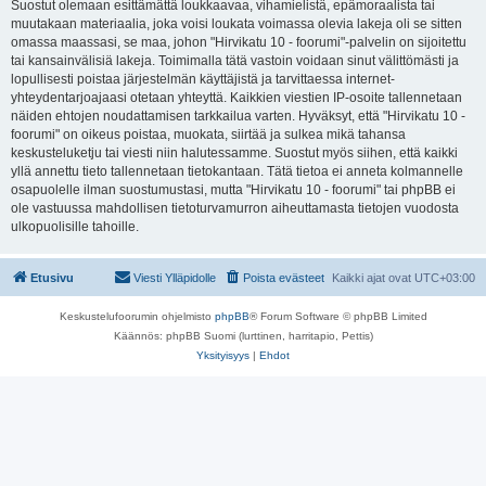
Suostut olemaan esittämättä loukkaavaa, vihamielistä, epämoraalista tai
muutakaan materiaalia, joka voisi loukata voimassa olevia lakeja oli se sitten
omassa maassasi, se maa, johon "Hirvikatu 10 - foorumi"-palvelin on sijoitettu
tai kansainvälisiä lakeja. Toimimalla tätä vastoin voidaan sinut välittömästi ja
lopullisesti poistaa järjestelmän käyttäjistä ja tarvittaessa internet-
yhteydentarjoajaasi otetaan yhteyttä. Kaikkien viestien IP-osoite tallennetaan
näiden ehtojen noudattamisen tarkkailua varten. Hyväksyt, että "Hirvikatu 10 -
foorumi" on oikeus poistaa, muokata, siirtää ja sulkea mikä tahansa
keskusteluketju tai viesti niin halutessamme. Suostut myös siihen, että kaikki
yllä annettu tieto tallennetaan tietokantaan. Tätä tietoa ei anneta kolmannelle
osapuolelle ilman suostumustasi, mutta "Hirvikatu 10 - foorumi" tai phpBB ei
ole vastuussa mahdollisen tietoturvamurron aiheuttamasta tietojen vuodosta
ulkopuolisille tahoille.
Etusivu
Viesti Ylläpidolle
Poista evästeet
Kaikki ajat ovat
UTC+03:00
Keskustelufoorumin ohjelmisto
phpBB
® Forum Software © phpBB Limited
Käännös: phpBB Suomi (lurttinen, harritapio, Pettis)
Yksityisyys
|
Ehdot