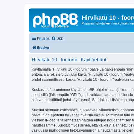
Hirvikatu 10 - foo
Pispalan nykytaiteen keskuksen ke
Pikalinkit
UKK
Etusivu
Hirvikatu 10 - foorumi - Käyttöehdot
Käyttämällä "Hirvikatu 10 - foorumi" palvelua (jälkeenpäin "me",
ehtoja, älä rekisteröidy ja/tai käytä "Hirvikatu 10 - foorumi
ehdot säännöllisesti, koska "Hirvikatu 10 - foorumi"-palvelun käy
Keskustelufoorumimme käyttää phpBB-ohjelmistoa, (jälkeenpäin 
lisenssillä (jälkeenpäin "GPL") ja se voidaan ladata osoitteesta
sopivana sisältönä ja/tai käytöksenä. Saadaksesi lisätietoa php
Suostut olemaan esittämättä loukkaavaa, vihamielistä, epämoraa
palvelin on sijoitettu tai kansainvälisiä lakeja. Toimimalla tätä 
viestien IP-osoite tallennetaan näiden ehtojen noudattamisen tar
halutessamme. Suostut myös siihen, että kaikki yllä annettu tie
vastuussa mahdollisen tietoturvamurron aiheuttamasta tietojen v