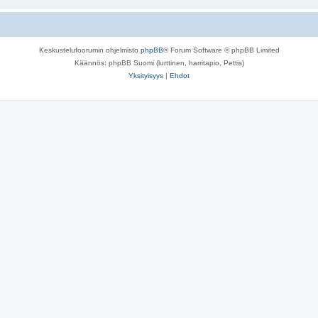
Keskustelufoorumin ohjelmisto
phpBB
® Forum Software © phpBB Limited
Käännös: phpBB Suomi (lurttinen, harritapio, Pettis)
Yksityisyys
|
Ehdot