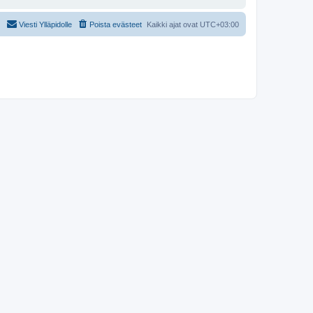
Viesti Ylläpidolle
Poista evästeet
Kaikki ajat ovat
UTC+03:00