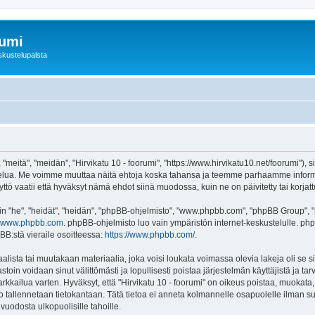
rumi
skustelupalsta
 "meitä", "meidän", "Hirvikatu 10 - foorumi", "https://www.hirvikatu10.net/foorumi"),
"-palvelua. Me voimme muuttaa näitä ehtoja koska tahansa ja teemme parhaamme inf
ttö vaatii että hyväksyt nämä ehdot siinä muodossa, kuin ne on päivitetty tai korjatt
"he", "heidät", "heidän", "phpBB-ohjelmisto", "www.phpbb.com", "phpBB Group", "ph
www.phpbb.com
. phpBB-ohjelmisto luo vain ympäristön internet-keskustelulle. php
BB:stä vieraile osoitteessa:
https://www.phpbb.com/
.
lista tai muutakaan materiaalia, joka voisi loukata voimassa olevia lakeja oli se s
vastoin voidaan sinut välittömästi ja lopullisesti poistaa järjestelmän käyttäjistä ja t
kkailua varten. Hyväksyt, että "Hirvikatu 10 - foorumi" on oikeus poistaa, muokata, s
to tallennetaan tietokantaan. Tätä tietoa ei anneta kolmannelle osapuolelle ilman su
uodosta ulkopuolisille tahoille.