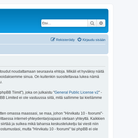
Etsi
Tarkennettu haku
Rekisteröidy
Kirjaudu sisään
 sitoudut noudattamaan seuraavia ehtoja. Mikäli et hyväksy näitä
ormoidaksemme sinua. On kuitenkin suositeltavaa lukea nämä
u.
pBB Tiimit"), joka on julkaistu "
General Public License v2
" -
BB Limited ei ole vastuussa siitä, mitä sallimme tai kiellämme
itten omassa maassasi, se maa, johon "Hirvikatu 10 - foorumi"-
arvittaessa internet-yhteydentarjoajaasi otetaan yhteyttä. Kaikkien
iirtää ja sulkea mikä tahansa keskusteluketju tai viesti niin
ostumustasi, mutta "Hirvikatu 10 - foorumi" tai phpBB ei ole