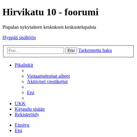
Hirvikatu 10 - foorumi
Pispalan nykytaiteen keskuksen keskustelupalsta
Hyppää sisältöön
Tarkennettu haku
Etsi
Pikalinkit
Vastaamattomat aiheet
Aktiiviset viestiketjut
Etsi
UKK
Kirjaudu sisään
Rekisteröidy
Etusivu
Etsi