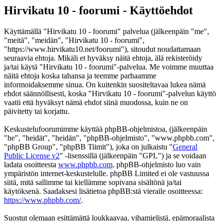
Hirvikatu 10 - foorumi - Käyttöehdot
Käyttämällä "Hirvikatu 10 - foorumi" palvelua (jälkeenpäin "me",
"meitä", "meidän", "Hirvikatu 10 - foorumi",
"https://www.hirvikatu10.net/foorumi"), sitoudut noudattamaan
seuraavia ehtoja. Mikäli et hyväksy näitä ehtoja, älä rekisteröidy
ja/tai käytä "Hirvikatu 10 - foorumi"-palvelua. Me voimme muuttaa
näitä ehtoja koska tahansa ja teemme parhaamme
informoidaksemme sinua. On kuitenkin suositeltavaa lukea nämä
ehdot säännöllisesti, koska "Hirvikatu 10 - foorumi"-palvelun käyttö
vaatii että hyväksyt nämä ehdot siinä muodossa, kuin ne on
päivitetty tai korjattu.
Keskustelufoorumimme käyttää phpBB-ohjelmistoa, (jälkeenpäin
"he", "heidät", "heidän", "phpBB-ohjelmisto", "www.phpbb.com",
"phpBB Group", "phpBB Tiimit"), joka on julkaistu "
General
Public License v2
" -lisenssillä (jälkeenpäin "GPL") ja se voidaan
ladata osoitteesta
www.phpbb.com
. phpBB-ohjelmisto luo vain
ympäristön internet-keskustelulle. phpBB Limited ei ole vastuussa
siitä, mitä sallimme tai kiellämme sopivana sisältönä ja/tai
käytöksenä. Saadaksesi lisätietoa phpBB:stä vieraile osoitteessa:
https://www.phpbb.com/
.
Suostut olemaan esittämättä loukkaavaa, vihamielistä, epämoraalista