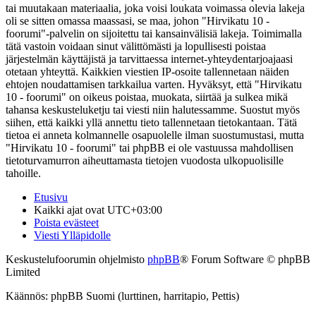
tai muutakaan materiaalia, joka voisi loukata voimassa olevia lakeja
oli se sitten omassa maassasi, se maa, johon "Hirvikatu 10 -
foorumi"-palvelin on sijoitettu tai kansainvälisiä lakeja. Toimimalla
tätä vastoin voidaan sinut välittömästi ja lopullisesti poistaa
järjestelmän käyttäjistä ja tarvittaessa internet-yhteydentarjoajaasi
otetaan yhteyttä. Kaikkien viestien IP-osoite tallennetaan näiden
ehtojen noudattamisen tarkkailua varten. Hyväksyt, että "Hirvikatu
10 - foorumi" on oikeus poistaa, muokata, siirtää ja sulkea mikä
tahansa keskusteluketju tai viesti niin halutessamme. Suostut myös
siihen, että kaikki yllä annettu tieto tallennetaan tietokantaan. Tätä
tietoa ei anneta kolmannelle osapuolelle ilman suostumustasi, mutta
"Hirvikatu 10 - foorumi" tai phpBB ei ole vastuussa mahdollisen
tietoturvamurron aiheuttamasta tietojen vuodosta ulkopuolisille
tahoille.
Etusivu
Kaikki ajat ovat
UTC+03:00
Poista evästeet
Viesti Ylläpidolle
Keskustelufoorumin ohjelmisto
phpBB
® Forum Software © phpBB
Limited
Käännös: phpBB Suomi (lurttinen, harritapio, Pettis)