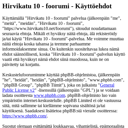
Hirvikatu 10 - foorumi - Käyttöehdot
Käyttämällä "Hirvikatu 10 - foorumi" palvelua (jälkeenpäin "me",
"meitä", "meidän", "Hirvikatu 10 - foorumi",
"https://www.hirvikatu10.net/foorumi"), sitoudut noudattamaan
seuraavia ehtoja. Mikäli et hyväksy näitä ehtoja, älä rekisteröidy
ja/tai käytä "Hirvikatu 10 - foorumi"-palvelua. Me voimme muuttaa
näitä ehtoja koska tahansa ja teemme parhaamme
informoidaksemme sinua. On kuitenkin suositeltavaa lukea nämä
ehdot säännöllisesti, koska "Hirvikatu 10 - foorumi"-palvelun käyttö
vaatii että hyväksyt nämä ehdot siinä muodossa, kuin ne on
päivitetty tai korjattu.
Keskustelufoorumimme käyttää phpBB-ohjelmistoa, (jälkeenpäin
"he", "heidät", "heidän", "phpBB-ohjelmisto", "www.phpbb.com",
"phpBB Group", "phpBB Tiimit"), joka on julkaistu "
General
Public License v2
" -lisenssillä (jälkeenpäin "GPL") ja se voidaan
ladata osoitteesta
www.phpbb.com
. phpBB-ohjelmisto luo vain
ympäristön internet-keskustelulle. phpBB Limited ei ole vastuussa
siitä, mitä sallimme tai kiellämme sopivana sisältönä ja/tai
käytöksenä. Saadaksesi lisätietoa phpBB:stä vieraile osoitteessa:
https://www.phpbb.com/
.
Suostut olemaan esittämättä loukkaavaa, vihamielistä, epämoraalista