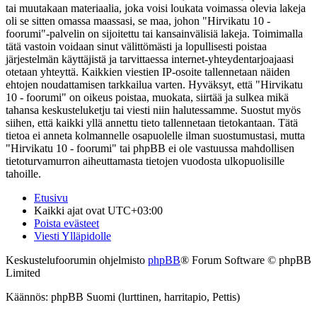
tai muutakaan materiaalia, joka voisi loukata voimassa olevia lakeja
oli se sitten omassa maassasi, se maa, johon "Hirvikatu 10 -
foorumi"-palvelin on sijoitettu tai kansainvälisiä lakeja. Toimimalla
tätä vastoin voidaan sinut välittömästi ja lopullisesti poistaa
järjestelmän käyttäjistä ja tarvittaessa internet-yhteydentarjoajaasi
otetaan yhteyttä. Kaikkien viestien IP-osoite tallennetaan näiden
ehtojen noudattamisen tarkkailua varten. Hyväksyt, että "Hirvikatu
10 - foorumi" on oikeus poistaa, muokata, siirtää ja sulkea mikä
tahansa keskusteluketju tai viesti niin halutessamme. Suostut myös
siihen, että kaikki yllä annettu tieto tallennetaan tietokantaan. Tätä
tietoa ei anneta kolmannelle osapuolelle ilman suostumustasi, mutta
"Hirvikatu 10 - foorumi" tai phpBB ei ole vastuussa mahdollisen
tietoturvamurron aiheuttamasta tietojen vuodosta ulkopuolisille
tahoille.
Etusivu
Kaikki ajat ovat
UTC+03:00
Poista evästeet
Viesti Ylläpidolle
Keskustelufoorumin ohjelmisto
phpBB
® Forum Software © phpBB
Limited
Käännös: phpBB Suomi (lurttinen, harritapio, Pettis)