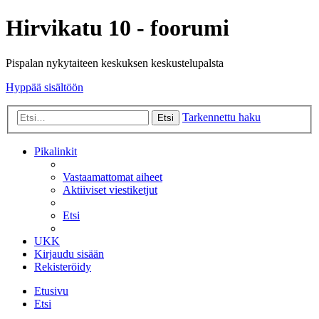
Hirvikatu 10 - foorumi
Pispalan nykytaiteen keskuksen keskustelupalsta
Hyppää sisältöön
Tarkennettu haku
Etsi
Pikalinkit
Vastaamattomat aiheet
Aktiiviset viestiketjut
Etsi
UKK
Kirjaudu sisään
Rekisteröidy
Etusivu
Etsi