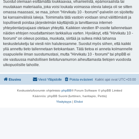
Suostut olemaan esittämättä loukkaavaa, vihamielistä, epämoraalista tai
muutakaan materiaalia, joka voisi loukata voimassa olevia lakeja oli se sitten
omassa maassasi, se maa, johon "Hirvikatu 10 - foorumi"-palvelin on sijoitettu
tai kansainvälisiä lakeja. Toimimalla tätä vastoin voidaan sinut välittömästi ja
lopullisesti poistaa järjestelmän käyttäjistä ja tarvittaessa internet-
yhteydentarjoajaasi otetaan yhteyttä. Kaikkien viestien IP-osoite tallennetaan
näiden ehtojen noudattamisen tarkkailua varten. Hyväksyt, että "Hirvikatu 10 -
foorumi" on oikeus poistaa, muokata, siirtää ja sulkea mikä tahansa
keskusteluketju tai viesti niin halutessamme. Suostut myös siihen, että kaikki
yllä annettu tieto tallennetaan tietokantaan. Tätä tietoa ei anneta kolmannelle
osapuolelle ilman suostumustasi, mutta "Hirvikatu 10 - foorumi" tai phpBB ei
ole vastuussa mahdollisen tietoturvamurron aiheuttamasta tietojen vuodosta
ulkopuolisille tahoille.
Etusivu
Viesti Ylläpidolle
Poista evästeet
Kaikki ajat ovat
UTC+03:00
Keskustelufoorumin ohjelmisto
phpBB
® Forum Software © phpBB Limited
Käännös: phpBB Suomi (lurttinen, harritapio, Pettis)
Yksityisyys
|
Ehdot