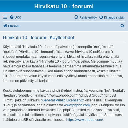
Hirvikatu 10 - foorumi
UKK
Rekisteröidy
Kirjaudu sisään
E
Etusivu
t
Hirvikatu 10 - foorumi - Käyttöehdot
s
i
Käyttämällä "Hirvikatu 10 - foorumi" palvelua (jälkeenpäin "me", "meitä",
"meidän", "Hirvikatu 10 - foorumi", "https://www.hirvikatu10.net/foorumi"),
sitoudut noudattamaan seuraavia ehtoja. Mikäli et hyväksy näitä ehtoja, älä
rekisteröidy ja/tai käytä "Hirvikatu 10 - foorumi"-palvelua. Me voimme muuttaa
näitä ehtoja koska tahansa ja teemme parhaamme informoidaksemme sinua.
On kuitenkin suositeltavaa lukea nämä ehdot säännöllisesti, koska "Hirvikatu
10 - foorumi"-palvelun käyttö vaatii että hyväksyt nämä ehdot siinä muodossa,
kuin ne on päivitetty tai korjattu.
Keskustelufoorumimme käyttää phpBB-ohjelmistoa, (jälkeenpäin "he", "heidät",
"heidän", "phpBB-ohjelmisto", "www.phpbb.com", "phpBB Group", "phpBB
Tiimit"), joka on julkaistu "
General Public License v2
" -lisenssillä (jälkeenpäin
"GPL") ja se voidaan ladata osoitteesta
www.phpbb.com
. phpBB-ohjelmisto luo
vain ympäristön internet-keskustelulle. phpBB Limited ei ole vastuussa siitä,
mitä sallimme tai kiellämme sopivana sisältönä ja/tai käytöksenä. Saadaksesi
lisätietoa phpBB:stä vieraile osoitteessa:
https://www.phpbb.com/
.